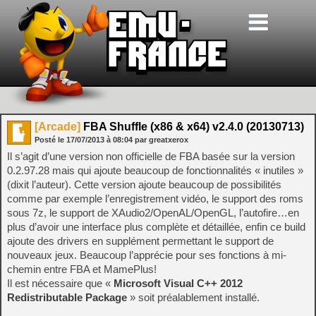
[Arcade]
FBA Shuffle (x86 & x64) v2.4.0 (20130713)
Posté le
17/07/2013
à
08:04
par greatxerox
Il s’agit d’une version non officielle de FBA basée sur la version
0.2.97.28 mais qui ajoute beaucoup de fonctionnalités « inutiles »
(dixit l’auteur). Cette version ajoute beaucoup de possibilités
comme par exemple l’enregistrement vidéo, le support des roms
sous 7z, le support de XAudio2/OpenAL/OpenGL, l’autofire…en
plus d’avoir une interface plus complète et détaillée, enfin ce build
ajoute des drivers en supplément permettant le support de
nouveaux jeux. Beaucoup l’apprécie pour ses fonctions à mi-
chemin entre FBA et MamePlus!
Il est nécessaire que «
Microsoft Visual C++ 2012
Redistributable Package
» soit préalablement installé.