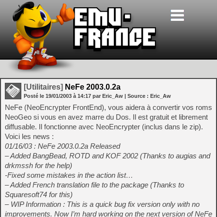
[Utilitaires]
NeFe 2003.0.2a
Posté le
19/01/2003
à
14:17
par Eric_Aw
| Source :
Eric_Aw
NeFe (NeoEncrypter FrontEnd), vous aidera à convertir vos roms
NeoGeo si vous en avez marre du Dos. Il est gratuit et librement
diffusable. Il fonctionne avec NeoEncrypter (inclus dans le zip).
Voici les news :
01/16/03 : NeFe 2003.0.2a Released
– Added BangBead, ROTD and KOF 2002 (Thanks to augias and
drkmssh for the help)
-Fixed some mistakes in the action list…
– Added French translation file to the package (Thanks to
Squaresoft74 for this)
– WIP Information : This is a quick bug fix version only with no
improvements. Now I’m hard working on the next version of NeFe