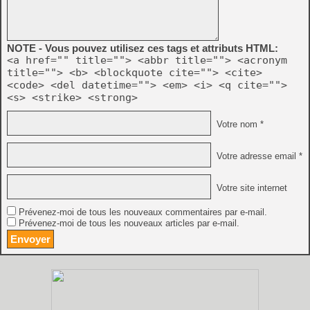
NOTE - Vous pouvez utilisez ces tags et attributs HTML:
<a href="" title=""> <abbr title=""> <acronym
title=""> <b> <blockquote cite=""> <cite>
<code> <del datetime=""> <em> <i> <q cite="">
<s> <strike> <strong>
Votre nom *
Votre adresse email *
Votre site internet
Prévenez-moi de tous les nouveaux commentaires par e-mail.
Prévenez-moi de tous les nouveaux articles par e-mail.