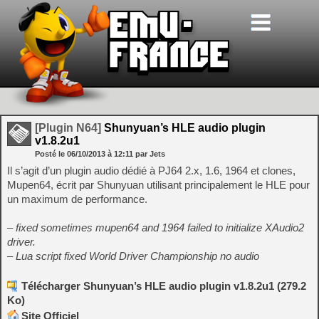
[Plugin N64]
Shunyuan’s HLE audio plugin
v1.8.2u1
Posté le
06/10/2013
à
12:11
par Jets
Il s’agit d’un plugin audio dédié à PJ64 2.x, 1.6, 1964 et clones,
Mupen64, écrit par Shunyuan utilisant principalement le HLE pour
un maximum de performance.
–
fixed sometimes mupen64 and 1964 failed to initialize XAudio2
driver.
– Lua script fixed World Driver Championship no audio
Télécharger Shunyuan’s HLE audio plugin v1.8.2u1 (279.2
Ko)
Site Officiel