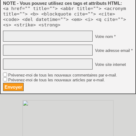
NOTE - Vous pouvez utilisez ces tags et attributs HTML:
<a href="" title=""> <abbr title=""> <acronym
title=""> <b> <blockquote cite=""> <cite>
<code> <del datetime=""> <em> <i> <q cite="">
<s> <strike> <strong>
Votre nom *
Votre adresse email *
Votre site internet
Prévenez-moi de tous les nouveaux commentaires par e-mail.
Prévenez-moi de tous les nouveaux articles par e-mail.