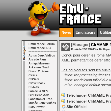
News
Emulateurs
Utilita
EmuFrance Forum
[Manager]
ClrMAME Pr
EmuFrance IRC
Posté le
23/12/2013
à
10:10
par
===================
Conçu pour gérer les roms M
Actus Jeux Vidéos
Arcade Fans
XML, permettant de gérer effi
Amiga Museum
Arkames Trad.
Les nouveautés sont les suiva
Bruno C. Zone
–
fixed: rar processing freeze
Calice
CBSata
– fixed: rar deletion failed due
CPS2Shock
– misc: changed default operati
EF-Nes
Fan de la NES
Télécharger ClrMAME Pro 
GirlFriend Adv.
Landstalker Trad.
Télécharger ClrMAME Pro 
Musée Jeux Vidéos
Site Officiel
SMS Power