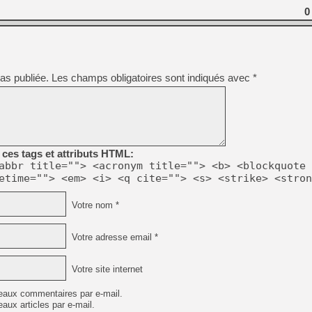
[GK] Résultats Nintendo : 
0
[GK] Déjà des dégraissage
[Mo5] Brickboy cherche à r
[GK] Minecraft et ses « Gra
as publiée.
Les champs obligatoires sont indiqués avec
*
[GK] Beast of Reincarnation
[GK] Ubisoft : fin de parti
[GK] Mémoire cash - Metroid
[GK] Dan Houser (GTA) défe
[GK] Comment EA Sports FC
[GK] Crimson Moon : un Dark
[GK] Isle of Reveries : le j
[GK] Moonlighter 2 : The En
ces tags et attributs HTML:
[GK] Capcom relance Monste
abbr title=""> <acronym title=""> <b> <blockquote 
etime=""> <em> <i> <q cite=""> <s> <strike> <stron
Votre nom *
[GK] Guillermo del Toro ado
Votre adresse email *
Votre site internet
eaux commentaires par e-mail.
aux articles par e-mail.