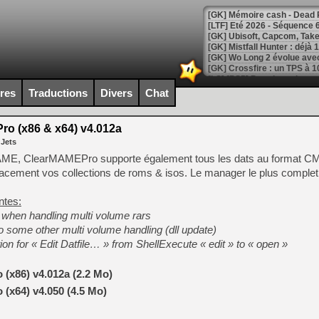
[LTF] Eté 2026 - Séquence 
[GK] Mistfall Hunter : déjà 
[GK] Wo Long 2 évolue avec
[GK] Crossfire : un TPS à 100
[LS] [PS5] Premiers signes 
ires
Traductions
Divers
Chat
o (x86 & x64) v4.012a
 Jets
[Mo5] DOOM arrive en cart
AME, ClearMAMEPro supporte également tous les dats au format CM
[GK] Bethesda fête les 30 
cacement vos collections de roms & isos. Le manager le plus complet
[GK] Roblox : l'action en B
ntes:
[GK] Agenda - GeForce NOW
s when handling multi volume rars
 to some other multi volume handling (dll update)
[GK] Devolver Digital en a 
on for « Edit Datfile… » from ShellExecute « edit » to « open »
[LS] [PS5] ps5-y2jb-autolo
[GK] Pourquoi Marvel Tokon 
(x86) v4.012a (2.2 Mo)
[GK] Test : Restory : Chill
(x64) v4.050 (4.5 Mo)
[GK] GTA 6 : Rockstar Games
[GK] Hot Wheels Infinite Rus
[GK] Mémoire cash - Secret 