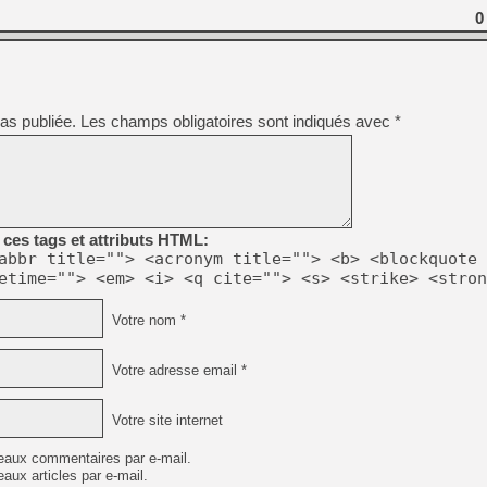
[GK] Beast of Reincarnation
0
[GK] Ubisoft : fin de parti
[GK] Mémoire cash - Metroid
[GK] Dan Houser (GTA) défe
[GK] Comment EA Sports FC
[GK] Crimson Moon : un Dark
[GK] Isle of Reveries : le j
as publiée.
Les champs obligatoires sont indiqués avec
*
[GK] Moonlighter 2 : The En
[GK] Capcom relance Monste
[Mo5] Deux inédits du Virtu
[GK] Le beat'em up The Walk
ces tags et attributs HTML:
abbr title=""> <acronym title=""> <b> <blockquote 
[GK] Endless Legend 2 : enf
etime=""> <em> <i> <q cite=""> <s> <strike> <stron
Votre nom *
[LS] [PS5] Premiers signes 
Votre adresse email *
Votre site internet
eaux commentaires par e-mail.
aux articles par e-mail.