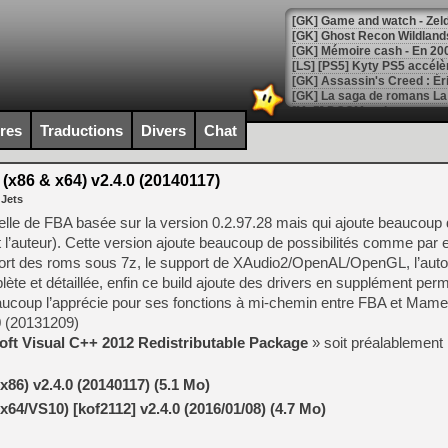
[Mo5] DOOM arrive en cart
[GK] Bethesda fête les 30 
ires
Traductions
Divers
Chat
[GK] Roblox : l'action en B
(x86 & x64) v2.4.0 (20140117)
[GK] Agenda - GeForce NOW
 Jets
[GK] Devolver Digital en a 
icielle de FBA basée sur la version 0.2.97.28 mais qui ajoute beaucoup
ixit l’auteur). Cette version ajoute beaucoup de possibilités comme par
[LS] [PS5] ps5-y2jb-autolo
pport des roms sous 7z, le support de XAudio2/OpenAL/OpenGL, l’aut
[GK] Pourquoi Marvel Tokon 
lète et détaillée, enfin ce build ajoute des drivers en supplément perm
[GK] Test : Restory : Chill
ucoup l’apprécie pour ses fonctions à mi-chemin entre FBA et Mame
[GK] GTA 6 : Rockstar Games
0 (20131209)
[GK] Hot Wheels Infinite Rus
[GK] Mémoire cash - Secret 
oft Visual C++ 2012 Redistributable Package
» soit préalablement i
[GK] Résultats Nintendo : 
[GK] Déjà des dégraissage
x86) v2.4.0 (20140117) (5.1 Mo)
x64/VS10) [kof2112] v2.4.0 (2016/01/08) (4.7 Mo)
[Mo5] Brickboy cherche à r
[GK] Minecraft et ses « Gra