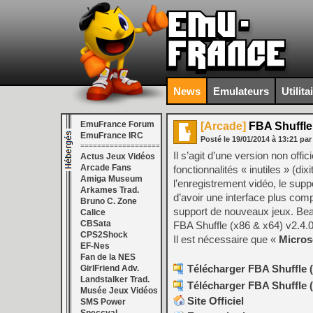
News
Emulateurs
Utilita
EmuFrance Forum
[Arcade]
FBA Shuffle 
EmuFrance IRC
Posté le
19/01/2014
à
13:21
par
===================
Il s’agit d’une version non off
Actus Jeux Vidéos
Arcade Fans
fonctionnalités « inutiles » (d
Amiga Museum
l’enregistrement vidéo, le su
Arkames Trad.
d’avoir une interface plus comp
Bruno C. Zone
support de nouveaux jeux. Bea
Calice
CBSata
FBA Shuffle (x86 & x64) v2.4.
CPS2Shock
Il est nécessaire que «
Micros
EF-Nes
Fan de la NES
Télécharger FBA Shuffle (
GirlFriend Adv.
Landstalker Trad.
Télécharger FBA Shuffle (
Musée Jeux Vidéos
Site Officiel
SMS Power