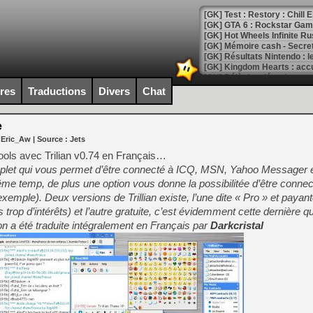
[GK] Test : Restory : Chill
[GK] GTA 6 : Rockstar Games
[GK] Hot Wheels Infinite Rus
[GK] Mémoire cash - Secret 
[GK] Résultats Nintendo : 
[GK] Déjà des dégraissage
ires
Traductions
Divers
Chat
[Mo5] Brickboy cherche à r
[GK] Minecraft et ses « Gra
e
[GK] Beast of Reincarnation
 Eric_Aw
| Source :
Jets
[GK] Ubisoft : fin de parti
[GK] Mémoire cash - Metroid
tools avec Trilian v0.74 en Français…
[GK] Dan Houser (GTA) défe
s complet qui vous permet d’être connecté à ICQ, MSN, Yahoo Messager 
[GK] Comment EA Sports FC
me temp, de plus une option vous donne la possibilitée d’être conne
[GK] Crimson Moon : un Dark
[GK] Isle of Reveries : le j
exemple). Deux versions de Trillian existe, l’une dite « Pro » et payant
[GK] Moonlighter 2 : The En
 trop d’intérêts) et l’autre gratuite, c’est évidemment cette dernière 
[GK] Capcom relance Monste
on a été traduite intégralement en Français par
Darkcristal
[Mo5] Deux inédits du Virtu
[GK] Le beat'em up The Walk
[GK] Endless Legend 2 : enf