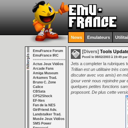
News
Emulateurs
Utilita
EmuFrance Forum
[Divers]
Tools Updat
EmuFrance IRC
Posté le
08/02/2003
à
19:49
par
===================
Jets a completer la rubriques 
Actus Jeux Vidéos
Arcade Fans
Trillian est un utilitaire trè
Amiga Museum
discuter avec vos amis) en mê
Arkames Trad.
(pour venir nous rejoindre par 
Bruno C. Zone
quelques petites fonctions sans
Calice
CBSata
proposont. De plus cette versi
CPS2Shock
EF-Nes
Fan de la NES
GirlFriend Adv.
Landstalker Trad.
Musée Jeux Vidéos
SMS Power