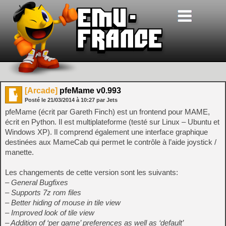
[Arcade]
pfeMame v0.993
Posté le
21/03/2014
à
10:27
par Jets
pfeMame (écrit par Gareth Finch) est un frontend pour MAME,
écrit en Python. Il est multiplateforme (testé sur Linux – Ubuntu et
Windows XP). Il comprend également une interface graphique
destinées aux MameCab qui permet le contrôle à l’aide joystick /
manette.
Les changements de cette version sont les suivants:
– General Bugfixes
– Supports 7z rom files
– Better hiding of mouse in tile view
– Improved look of tile view
– Addition of ‘per game’ preferences as well as ‘default’