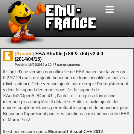
[Arcade]
FBA Shuffle (x86 & x64) v2.4.0
(2014/04/15)
Posté le
16/04/2014
à
10:47
par greatxerox
Il s’agit d’une version non officielle de FBA basée sur la version
0.2.97.29 mais qui ajoute beaucoup de fonctionnalités « inutiles »
(dixit l’auteur). Cette version ajoute par exemple l’enregistrement
vidéo, le support des roms sous 7z, le support de
XAudio2/OpenAL/OpenGL, l’autofire… en plus d’avoir une
interface plus complète et détaillée. Enfin ce build ajoute des
drivers supplémentaires permettant le support de nouveaux jeux.
Beaucoup l’apprécient pour ses fonctions à mi-chemin entre FBA
et MamePlus!
Il est nécessaire que «
Microsoft Visual C++ 2012