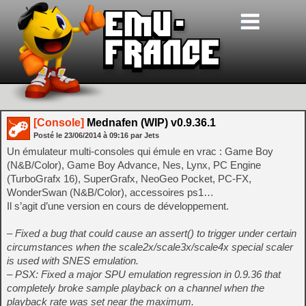
[Console]
Mednafen (WIP) v0.9.36.1
Posté le
23/06/2014
à
09:16
par Jets
Un émulateur multi-consoles qui émule en vrac : Game Boy
(N&B/Color), Game Boy Advance, Nes, Lynx, PC Engine
(TurboGrafx 16), SuperGrafx, NeoGeo Pocket, PC-FX,
WonderSwan (N&B/Color), accessoires ps1…
Il s’agit d’une version en cours de développement.
– Fixed a bug that could cause an assert() to trigger under certain
circumstances when the scale2x/scale3x/scale4x special scaler
is used with SNES emulation.
– PSX: Fixed a major SPU emulation regression in 0.9.36 that
completely broke sample playback on a channel when the
playback rate was set near the maximum.