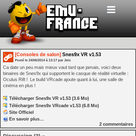
[Consoles de salon]
Snes9x VR v1.53
Posté le
24/06/2014
à
13:17
par Jets
Ca date un peu mais mieux vaut tard que jamais, voici deux
binaires de Snes9x qui supportent le casque de réalité virtuelle :
Oculus Rift ! Le build VRcade ajoute quant à lui, une salle de
cinéma en plus !
Télécharger Snes9x VR v1.53 (3.6 Mo)
Télécharger Snes9x VRcade v1.53 (6.8 Mo)
Site Officiel
En savoir plus…
2
commentaires