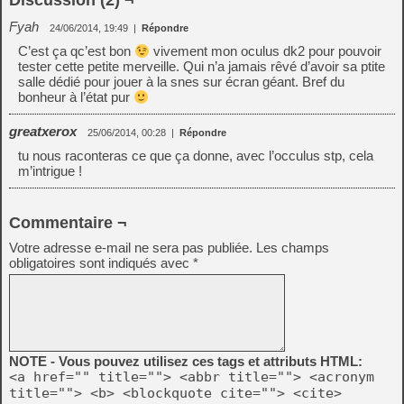
Discussion (2) ¬
Fyah
24/06/2014, 19:49
|
Répondre
C’est ça qc’est bon
vivement mon oculus dk2 pour pouvoir
tester cette petite merveille. Qui n’a jamais rêvé d’avoir sa ptite
salle dédié pour jouer à la snes sur écran géant. Bref du
bonheur à l’état pur
greatxerox
25/06/2014, 00:28
|
Répondre
tu nous raconteras ce que ça donne, avec l’occulus stp, cela
m’intrigue !
Commentaire ¬
Votre adresse e-mail ne sera pas publiée.
Les champs
obligatoires sont indiqués avec
*
NOTE - Vous pouvez utilisez ces tags et attributs HTML:
<a href="" title=""> <abbr title=""> <acronym
title=""> <b> <blockquote cite=""> <cite>