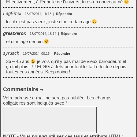
Effectivement, à l’échelle de l’univers, tu es un nouveau-né
FagEmul
18/07/2014, 18:13
|
Répondre
lol, il n’est pas vieux, juste d’un certain age
greatxerox
18/07/2014, 18:14
|
Répondre
et d’un âge certain
syrusch
19/07/2014, 00:15
|
Répondre
36 – 45 ans
je vois qu’il y pas mal de vieux baroudeurs et
ça fait plaisir !!! Et GG à Jets pour tout le Taff effectué depuis
toutes ces années. Keep going !
Commentaire ¬
Votre adresse e-mail ne sera pas publiée.
Les champs
obligatoires sont indiqués avec
*
NOTE - Vous pouvez utilisez ces tags et attributs HTML: