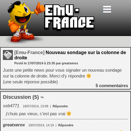
[Emu-France]
Nouveau sondage sur la colonne de
droite
Posté le
17/07/2014
à
23:35
par greatxerox
Juste une petite news pour vous signaler un nouveau sondage
sur la colonne de droite. Merci d’y répondre
(une seule réponse possible)
5
commentaires
Discussion (5) ¬
seb4771
18/07/2014, 13:08
|
Répondre
j’chuis pas vieux, c’est pas vrai
greatxerox
18/07/2014, 14:19
|
Répondre