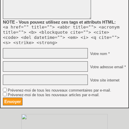
NOTE - Vous pouvez utilisez ces tags et attributs HTML:
<a href="" title=""> <abbr title=""> <acronym
title=""> <b> <blockquote cite=""> <cite>
<code> <del datetime=""> <em> <i> <q cite="">
<s> <strike> <strong>
Votre nom *
Votre adresse email *
Votre site internet
Prévenez-moi de tous les nouveaux commentaires par e-mail.
Prévenez-moi de tous les nouveaux articles par e-mail.