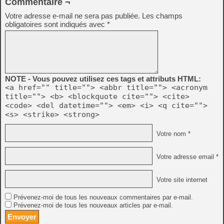
Commentaire ¬
Votre adresse e-mail ne sera pas publiée.
Les champs
obligatoires sont indiqués avec
*
NOTE - Vous pouvez utilisez ces tags et attributs HTML:
<a href="" title=""> <abbr title=""> <acronym
title=""> <b> <blockquote cite=""> <cite>
<code> <del datetime=""> <em> <i> <q cite="">
<s> <strike> <strong>
Votre nom *
Votre adresse email *
Votre site internet
Prévenez-moi de tous les nouveaux commentaires par e-mail.
Prévenez-moi de tous les nouveaux articles par e-mail.