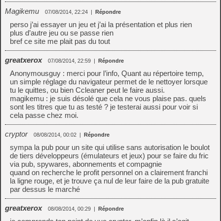
Magikemu
07/08/2014, 22:24
|
Répondre
perso j’ai essayer un jeu et j’ai la présentation et plus rien
plus d’autre jeu ou se passe rien
bref ce site me plait pas du tout
greatxerox
07/08/2014, 22:59
|
Répondre
Anonymousguy : merci pour l’info, Quant au répertoire temp,
un simple réglage du navigateur permet de le nettoyer lorsque
tu le quittes, ou bien Ccleaner peut le faire aussi.
magikemu : je suis désolé que cela ne vous plaise pas. quels
sont les titres que tu as testé ? je testerai aussi pour voir si
cela passe chez moi.
cryptor
08/08/2014, 00:02
|
Répondre
sympa la pub pour un site qui utilise sans autorisation le boulot
de tiers développeurs (émulateurs et jeux) pour se faire du fric
via pub, spywares, abonnements et compagnie
quand on recherche le profit personnel on a clairement franchi
la ligne rouge, et je trouve ça nul de leur faire de la pub gratuite
par dessus le marché
greatxerox
08/08/2014, 00:29
|
Répondre