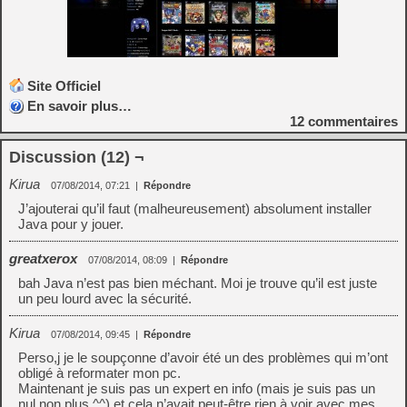
Site Officiel
En savoir plus…
12
commentaires
Discussion (12) ¬
Kirua
07/08/2014, 07:21
|
Répondre
J’ajouterai qu’il faut (malheureusement) absolument installer
Java pour y jouer.
greatxerox
07/08/2014, 08:09
|
Répondre
bah Java n’est pas bien méchant. Moi je trouve qu’il est juste
un peu lourd avec la sécurité.
Kirua
07/08/2014, 09:45
|
Répondre
Perso,j je le soupçonne d’avoir été un des problèmes qui m’ont
obligé à reformater mon pc.
Maintenant je suis pas un expert en info (mais je suis pas un
nul non plus ^^) et cela n’avait peut-être rien à voir avec mes