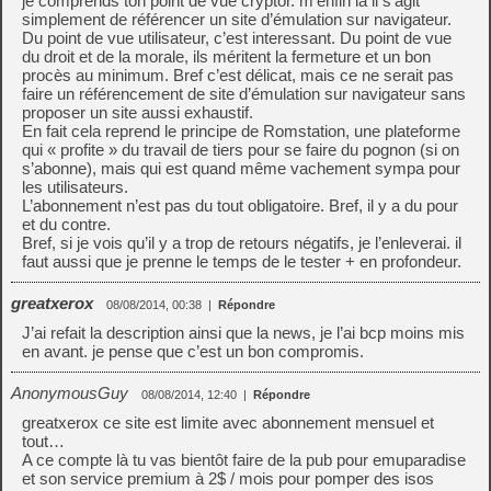
je comprends ton point de vue cryptor. m’enfin là il s’agit
simplement de référencer un site d’émulation sur navigateur.
Du point de vue utilisateur, c’est interessant. Du point de vue
du droit et de la morale, ils méritent la fermeture et un bon
procès au minimum. Bref c’est délicat, mais ce ne serait pas
faire un référencement de site d’émulation sur navigateur sans
proposer un site aussi exhaustif.
En fait cela reprend le principe de Romstation, une plateforme
qui « profite » du travail de tiers pour se faire du pognon (si on
s’abonne), mais qui est quand même vachement sympa pour
les utilisateurs.
L’abonnement n’est pas du tout obligatoire. Bref, il y a du pour
et du contre.
Bref, si je vois qu’il y a trop de retours négatifs, je l’enleverai. il
faut aussi que je prenne le temps de le tester + en profondeur.
greatxerox
08/08/2014, 00:38
|
Répondre
J’ai refait la description ainsi que la news, je l’ai bcp moins mis
en avant. je pense que c’est un bon compromis.
AnonymousGuy
08/08/2014, 12:40
|
Répondre
greatxerox ce site est limite avec abonnement mensuel et
tout…
A ce compte là tu vas bientôt faire de la pub pour emuparadise
et son service premium à 2$ / mois pour pomper des isos