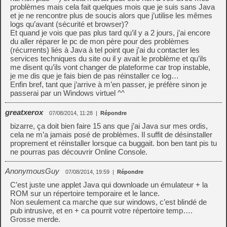
problèmes mais cela fait quelques mois que je suis sans Java
et je ne rencontre plus de soucis alors que j’utilise les mêmes
logs qu’avant (sécurité et browser)?
Et quand je vois que pas plus tard qu’il y a 2 jours, j’ai encore
du aller réparer le pc de mon père pour des problèmes
(récurrents) liés à Java à tel point que j’ai du contacter les
services techniques du site ou il y avait le problème et qu’ils
me disent qu’ils vont changer de plateforme car trop instable,
je me dis que je fais bien de pas réinstaller ce log…
Enfin bref, tant que j’arrive à m’en passer, je préfère sinon je
passerai par un Windows virtuel ^^
greatxerox
07/08/2014, 11:28
|
Répondre
bizarre, ça doit bien faire 15 ans que j’ai Java sur mes ordis,
cela ne m’a jamais posé de problèmes. Il suffit de désinstaller
proprement et réinstaller lorsque ca buggait. bon ben tant pis tu
ne pourras pas découvrir Online Console.
AnonymousGuy
07/08/2014, 19:59
|
Répondre
C’est juste une applet Java qui downloade un émulateur + la
ROM sur un répertoire temporaire et le lance.
Non seulement ca marche que sur windows, c’est blindé de
pub intrusive, et en + ca pourrit votre répertoire temp….
Grosse merde.