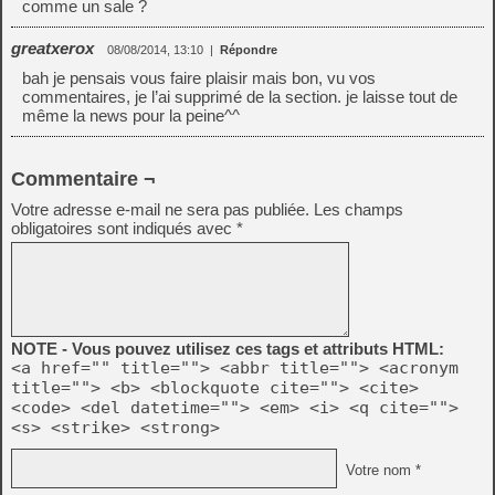
comme un sale ?
greatxerox
08/08/2014, 13:10
|
Répondre
bah je pensais vous faire plaisir mais bon, vu vos
commentaires, je l’ai supprimé de la section. je laisse tout de
même la news pour la peine^^
Commentaire ¬
Votre adresse e-mail ne sera pas publiée.
Les champs
obligatoires sont indiqués avec
*
NOTE - Vous pouvez utilisez ces tags et attributs HTML:
<a href="" title=""> <abbr title=""> <acronym
title=""> <b> <blockquote cite=""> <cite>
<code> <del datetime=""> <em> <i> <q cite="">
<s> <strike> <strong>
Votre nom *