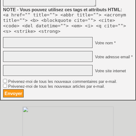
NOTE - Vous pouvez utilisez ces tags et attributs HTML:
<a href="" title=""> <abbr title=""> <acronym
title=""> <b> <blockquote cite=""> <cite>
<code> <del datetime=""> <em> <i> <q cite="">
<s> <strike> <strong>
Votre nom *
Votre adresse email *
Votre site internet
Prévenez-moi de tous les nouveaux commentaires par e-mail.
Prévenez-moi de tous les nouveaux articles par e-mail.