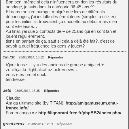
Bon ben, même si cela n’influencera en rien les résultats du
sondage, je suis dans la catégorie 36-45 ans ^^
Et dans mon entourage, malgré que lors de différents
dépannages, j’ai installé des émulateurs (simples à utiliser)
pour les initier, ils trouvaient ça chouette au début mais s’en
sont vite lassé…
Au final, j’ai que 2 contacts de – de 25ans qui en sont fan et
jouent régulièrement.
tiens en parlant de ça, sauf si cela a déjà été fait?, c’est de
savoir a quel fréquence les gens y jouent?
claude
23/08/2014, 10:12
|
Répondre
b’jour tous.si il y a des anciens de groupe amiga et +…
zenith,ackerlight,alcatraz.ackernews…
vous etes pro et cool.
tendresse
Jets
23/08/2014, 13:35
|
Répondre
Claude:
Amiga ultimate site (by TITAN):
http://amigamuseum.emu-
france.info/
Forum amiga =>
http://lignorant.free.fr/phpBB2/index.php/
greatxerox
23/08/2014, 12:33
|
Répondre