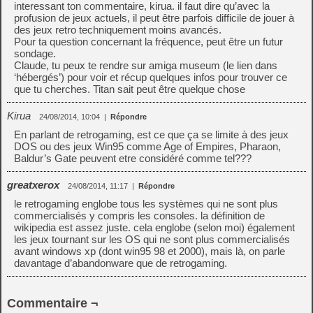
interessant ton commentaire, kirua. il faut dire qu’avec la
profusion de jeux actuels, il peut être parfois difficile de jouer à
des jeux retro techniquement moins avancés.
Pour ta question concernant la fréquence, peut être un futur
sondage.
Claude, tu peux te rendre sur amiga museum (le lien dans
‘hébergés’) pour voir et récup quelques infos pour trouver ce
que tu cherches. Titan sait peut être quelque chose
Kirua
24/08/2014, 10:04
|
Répondre
En parlant de retrogaming, est ce que ça se limite à des jeux
DOS ou des jeux Win95 comme Age of Empires, Pharaon,
Baldur’s Gate peuvent etre considéré comme tel???
greatxerox
24/08/2014, 11:17
|
Répondre
le retrogaming englobe tous les systèmes qui ne sont plus
commercialisés y compris les consoles. la définition de
wikipedia est assez juste. cela englobe (selon moi) également
les jeux tournant sur les OS qui ne sont plus commercialisés
avant windows xp (dont win95 98 et 2000), mais là, on parle
davantage d’abandonware que de retrogaming.
Commentaire ¬