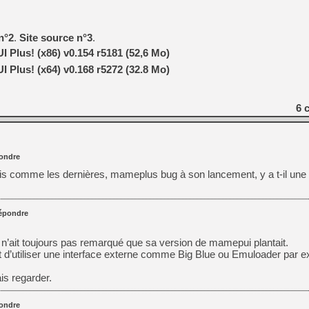
[GK] Résultats Nintendo : 
[GK] Déjà des dégraissage
n°2
.
Site source n°3
.
[Mo5] Brickboy cherche à r
Plus! (x86) v0.154 r5181 (52,6 Mo)
[GK] Minecraft et ses « Gra
Plus! (x64) v0.168 r5272 (32.8 Mo)
[GK] Beast of Reincarnation
[GK] Ubisoft : fin de parti
[GK] Mémoire cash - Metroid
6
c
[GK] Dan Houser (GTA) défe
[GK] Comment EA Sports FC
[GK] Crimson Moon : un Dark
[GK] Isle of Reveries : le j
[GK] Moonlighter 2 : The En
ondre
[GK] Capcom relance Monste
ais comme les dernières, mameplus bug à son lancement, y a t-il une 
[GK] Guillermo del Toro ado
épondre
r n’ait toujours pas remarqué que sa version de mamepui plantait.
nt d’utiliser une interface externe comme Big Blue ou Emuloader par e
ais regarder.
ondre