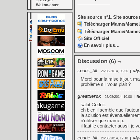
Speccyal
———————
Wakoo-enter
Site source n°1
.
Site source 
Télécharger Mame/MameUI 
Télécharger Mame/MameUI 
Site Officiel
En savoir plus…
Discussion (6) ¬
cedric_blt
26/08/2014, 06:56
|
Rép
Merci pour la mise à jour, m
problème s’il vous plait ?
greatxerox
26/08/2014, 10:00
|
R
salut Cedric.
eh bien il semble que l’auteu
la solution est éventuelleme
n’utiliser que mamep.
il faut le contacter aussi. je v
cedric_blt
26/08/2014, 12:18
|
Rép