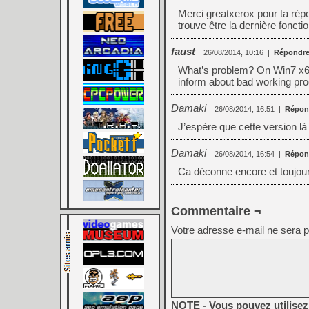
Merci greatxerox pour ta répo
trouve être la dernière foncti
faust
26/08/2014, 10:16
|
Répondr
What’s problem? On Win7 x64 
inform about bad working pro
Damaki
26/08/2014, 16:51
|
Répon
J’espère que cette version 
Damaki
26/08/2014, 16:54
|
Répon
Ca déconne encore et toujo
Commentaire ¬
Votre adresse e-mail ne sera p
NOTE - Vous pouvez utilisez 