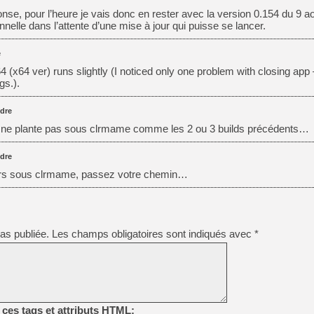
nse, pour l’heure je vais donc en rester avec la version 0.154 du 9 ao
onnelle dans l’attente d’une mise à jour qui puisse se lancer.
e
(x64 ver) runs slightly (I noticed only one problem with closing app
gs.).
dre
là ne plante pas sous clrmame comme les 2 ou 3 builds précédents…
dre
urs sous clrmame, passez votre chemin…
as publiée.
Les champs obligatoires sont indiqués avec
*
ces tags et attributs HTML: