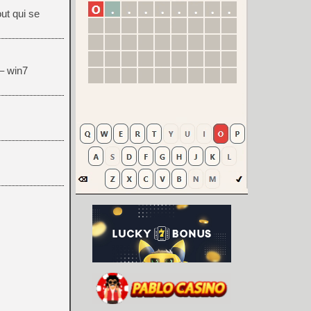
ut qui se
 – win7