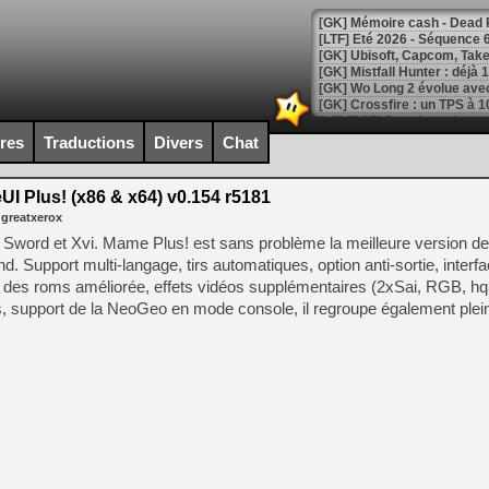
[LTF] Eté 2026 - Séquence 
[GK] Mistfall Hunter : déjà 
[GK] Wo Long 2 évolue avec
[GK] Crossfire : un TPS à 100
[LS] [PS5] Premiers signes 
ires
Traductions
Divers
Chat
 Plus! (x86 & x64) v0.154 r5181
 greatxerox
[Mo5] DOOM arrive en cart
word et Xvi. Mame Plus! est sans problème la meilleure version 
[GK] Bethesda fête les 30 
 Support multi-langage, tirs automatiques, option anti-sortie, interfa
[GK] Roblox : l'action en B
on des roms améliorée, effets vidéos supplémentaires (2xSai, RGB, 
s, support de la NeoGeo en mode console, il regroupe également plein
[GK] Agenda - GeForce NOW
[GK] Devolver Digital en a 
[LS] [PS5] ps5-y2jb-autolo
[GK] Pourquoi Marvel Tokon 
[GK] Test : Restory : Chill
[GK] GTA 6 : Rockstar Games
[GK] Hot Wheels Infinite Rus
[GK] Mémoire cash - Secret 