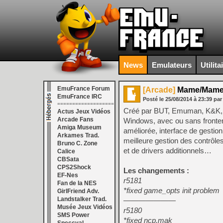
News
Emulateurs
Utilita
EmuFrance Forum
[Arcade]
Mame/MameUI
EmuFrance IRC
Posté le
25/08/2014
à
23:39
par
===================
Créé par BUT, Emuman, K&K, S
Actus Jeux Vidéos
Arcade Fans
Windows, avec ou sans frontend.
Amiga Museum
améliorée, interface de gesti
Arkames Trad.
meilleure gestion des contrôle
Bruno C. Zone
et de drivers additionnels…
Calice
CBSata
CPS2Shock
Les changements :
EF-Nes
r5181
Fan de la NES
*fixed game_opts init problem
GirlFriend Adv.
Landstalker Trad.
———————
Musée Jeux Vidéos
r5180
SMS Power
*fixed ncp.mak