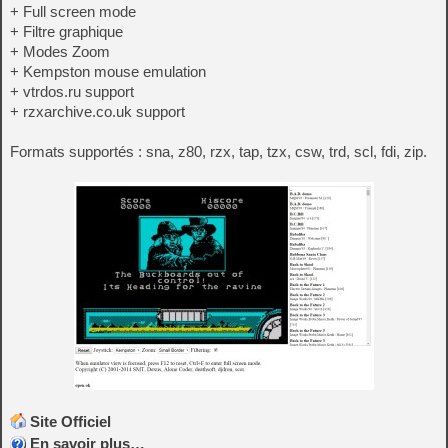
+ Full screen mode
+ Filtre graphique
+ Modes Zoom
+ Kempston mouse emulation
+ vtrdos.ru support
+ rzxarchive.co.uk support
Formats supportés : sna, z80, rzx, tap, tzx, csw, trd, scl, fdi, zip.
Site Officiel
En savoir plus…