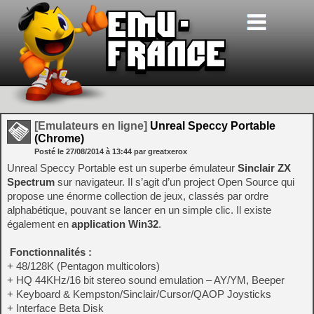
[Emulateurs en ligne]
Unreal Speccy Portable
(Chrome)
Posté le
27/08/2014
à
13:44
par greatxerox
Unreal Speccy Portable est un superbe émulateur
Sinclair ZX
Spectrum
sur navigateur. Il s’agit d’un project Open Source qui
propose une énorme collection de jeux, classés par ordre
alphabétique, pouvant se lancer en un simple clic. Il existe
également en
application Win32
.
Fonctionnalités :
+ 48/128K (Pentagon multicolors)
+ HQ 44KHz/16 bit stereo sound emulation – AY/YM, Beeper
+ Keyboard & Kempston/Sinclair/Cursor/QAOP Joysticks
+ Interface Beta Disk