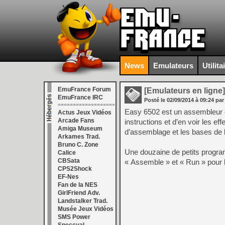
News
Emulateurs
Utilita
EmuFrance Forum
[Emulateurs en ligne]
EmuFrance IRC
Posté le
02/09/2014
à
09:24
par
===================
Easy 6502 est un assembleur 
Actus Jeux Vidéos
Arcade Fans
instructions et d’en voir les ef
Amiga Museum
d’assemblage et les bases de 
Arkames Trad.
Bruno C. Zone
Une douzaine de petits programm
Calice
CBSata
« Assemble » et « Run » pour 
CPS2Shock
EF-Nes
Fan de la NES
GirlFriend Adv.
Landstalker Trad.
Musée Jeux Vidéos
SMS Power