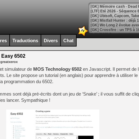
[LTF] Eté 2026 - Séquence 
[GK] Mistfall Hunter : déjà 
[GK] Wo Long 2 évolue avec
[GK] Crossfire : un TPS à 100
[LS] [PS5] Premiers signes 
ires
Traductions
Divers
Chat
Easy 6502
 greatxerox
[Mo5] DOOM arrive en cart
et simulateur de
MOS Technology 6502
en Javascript. Il permet de 
[GK] Bethesda fête les 30 
fets. Le site propose un tutorial (en anglais) pour apprendre à utiliser l
[GK] Roblox : l'action en B
la programmation du 6502.
[GK] Agenda - GeForce NOW
es sont déjà pré-écrits dont un jeu de ‘Snake’ ; il vous suffit de cli
les lancer. Sympathique !
[GK] Devolver Digital en a 
[LS] [PS5] ps5-y2jb-autolo
[GK] Pourquoi Marvel Tokon 
[GK] Test : Restory : Chill
[GK] GTA 6 : Rockstar Games
[GK] Hot Wheels Infinite Rus
[GK] Mémoire cash - Secret 