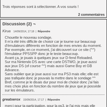
Trois réponses sont à sélectionner. A vos souris !
2
commentaires
Discussion (2) ¬
Kirua
14/09/2014, 17:18
|
Répondre
Chouette le nouveau sondage.
Il m’a été très difficile de choisir car je tourne sur beaucoup
d’émulateurs différents en fonction de mes envies du moment.
Par exemple, en ce moment, j’ai découvert sur ce site (^^)
l’émulateur PPSSPP donc je le teste beaucoup.
Avant ça, je jouais à quelques jeux sur D-fend Reloaded.
Sur ma Nintendo DS avec une carte DSTWO, je joue aussi
aux jeux DS (of course ^^) mais aussi Game Boy et GB
Advance.
Sans oublier que je joue aussi sur ma PS3 mais elle; elle est
pas trafiquée donc je pouvais la mettre dans le sondage ^^
Bref, comme je le disais dur pour moi de choisir donc j’ai fais
mes choix plus en fonction du nombre de jeux que je possède
sur les émulateurs.
greatxerox
15/09/2014, 17:17
|
Répondre
merci pour ta participation. pour la ps3, je l’ai mis mais elle