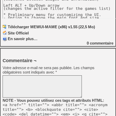
Left ALT + Up/Down arrow

(changes the active filter for the games list)

* Preliminary menu for customizing the UI.

- Option to change the main font and size.

- Option to change the size of information text.

- Sketched color management for standard menu.

Télécharger MEWUI-MAME (x86) v1.55 (22,5 Mo)
* Usage info for software (MESS / UME) available 
Site Officiel
Changed:

En savoir plus…
* Removed option to autosave settings, settings a
when you exit from the options menu.

0
commentaire
* Grouped list is now in alphabetical order acco
and not the romset.

* Search for images of cabinets also happens in 
Commentaire ¬
* Improved search in submenus, enabled the TAB k
Votre adresse e-mail ne sera pas publiée.
Les champs
* Updated to MAME / MESS / UME 0.155.

obligatoires sont indiqués avec
*
Fixed:

* Failure to generate the list of games / softwar
a filter with an active search.

* Improved handling of the error message for miss
* Fixed rendering of images.

NOTE - Vous pouvez utilisez ces tags et attributs HTML:
* Error in the video options.

<a href="" title=""> <abbr title=""> <acronym
* Less memory consumption.

title=""> <b> <blockquote cite=""> <cite>
<code> <del datetime=""> <em> <i> <q cite="">
* Various minor fixes.