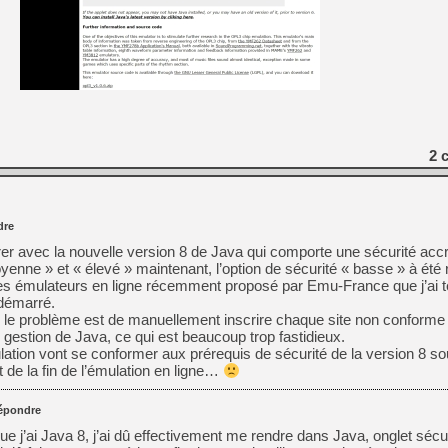
[GK] Déjà des dégraissage
[Mo5] Brickboy cherche à r
[GK] Minecraft et ses « Gra
[GK] Beast of Reincarnation
[GK] Ubisoft : fin de parti
[GK] Mémoire cash - Metroid
[GK] Dan Houser (GTA) défe
[GK] Comment EA Sports FC
2
c
[GK] Crimson Moon : un Dark
[GK] Isle of Reveries : le j
[GK] Moonlighter 2 : The En
[GK] Capcom relance Monste
dre
r avec la nouvelle version 8 de Java qui comporte une sécurité accru
enne » et « élevé » maintenant, l’option de sécurité « basse » à été r
[Mo5] Deux inédits du Virtu
 des émulateurs en ligne récemment proposé par Emu-France que j’ai te
[GK] Le beat'em up The Walk
 démarré.
[LTF] Eté 2026 - Séquence 
 le problème est de manuellement inscrire chaque site non conforme
e gestion de Java, ce qui est beaucoup trop fastidieux.
lation vont se conformer aux prérequis de sécurité de la version 8 so
t de la fin de l’émulation en ligne…
épondre
ue j’ai Java 8, j’ai dû effectivement me rendre dans Java, onglet sécur