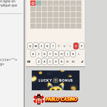
en ligne en
ompliqué que
cite="">
g>