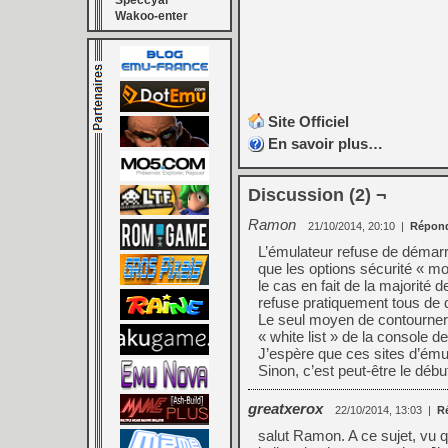
Speccyal
Wakoo-enter
Site Officiel
En savoir plus…
Discussion (2) ¬
Ramon
21/10/2014, 20:10
|
Répon
L’émulateur refuse de démarre
que les options sécurité « moy
le cas en fait de la majorité
refuse pratiquement tous de
Le seul moyen de contourner
« white list » de la console d
J’espère que ces sites d’ému
Sinon, c’est peut-être le débu
greatxerox
22/10/2014, 13:03
|
R
salut Ramon. A ce sujet, vu q