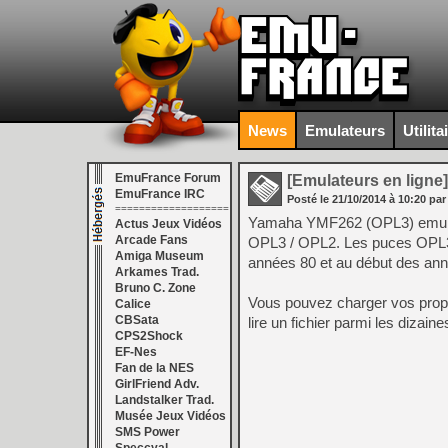
News
Emulateurs
Utilita
EmuFrance Forum
[Emulateurs en ligne]
EmuFrance IRC
Posté le
21/10/2014
à
10:20
par
===================
Yamaha YMF262 (OPL3) emulator
Actus Jeux Vidéos
Arcade Fans
OPL3 / OPL2. Les puces OPL3 et
Amiga Museum
années 80 et au début des anné
Arkames Trad.
Bruno C. Zone
Vous pouvez charger vos propre
Calice
CBSata
lire un fichier parmi les diza
CPS2Shock
EF-Nes
Fan de la NES
GirlFriend Adv.
Landstalker Trad.
Musée Jeux Vidéos
SMS Power