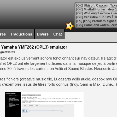
[GK] Mistfall Hunter : déjà 
[GK] Wo Long 2 évolue avec
[GK] Crossfire : un TPS à 100
[LS] [PS5] Premiers signes 
ires
Traductions
Divers
Chat
Yamaha YMF262 (OPL3) emulator
[Mo5] DOOM arrive en cart
 greatxerox
[GK] Bethesda fête les 30 
[GK] Roblox : l'action en B
 est exclusivement sonore fonctionnant sur navigateur. Il s’agit d
 OPL2 ont été largement utilisées dans la musique de jeu à partir d
es 90, à travers les cartes son Adlib et Sound Blaster. Nécessite Ja
[GK] Agenda - GeForce NOW
[GK] Devolver Digital en a 
s fichiers (creative music file, Lucasarts adlib audio, dosbox raw O
ines d’exemples issus de titres forts connus (Indy, Sam & Max, Dune…)
[LS] [PS5] ps5-y2jb-autolo
[GK] Pourquoi Marvel Tokon 
[GK] Test : Restory : Chill
[GK] GTA 6 : Rockstar Games
[GK] Hot Wheels Infinite Rus
[GK] Mémoire cash - Secret 
[GK] Résultats Nintendo : 