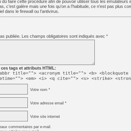
ai dû faire cette procédure afin de pouvoir utiliser tous les émulateurs 
, c’est galère mais une fois qu’on a l’habitude, ce n’est pas plus c
el dans le firewall ou l’antivirus.
as publiée.
Les champs obligatoires sont indiqués avec
*
ces tags et attributs HTML:
abbr title=""> <acronym title=""> <b> <blockquote 
etime=""> <em> <i> <q cite=""> <s> <strike> <stron
Votre nom *
Votre adresse email *
Votre site internet
eaux commentaires par e-mail.