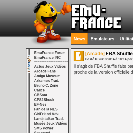
News
Emulateurs
Utilita
EmuFrance Forum
[Arcade]
FBA Shuffle 
EmuFrance IRC
Posté le
26/10/2014
à
10:14
par
===================
Il s’agit de FBA Shuffle faite pa
Actus Jeux Vidéos
Arcade Fans
proche de la version officielle
Amiga Museum
Arkames Trad.
Bruno C. Zone
Calice
CBSata
CPS2Shock
EF-Nes
Fan de la NES
GirlFriend Adv.
Landstalker Trad.
Musée Jeux Vidéos
SMS Power