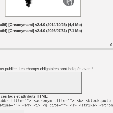
[GK] Résultats Nintendo : 
[GK] Déjà des dégraissage
[Mo5] Brickboy cherche à r
[GK] Minecraft et ses « Gra
x86) [Creamymami] v2.4.0 (2014/10/26) (4,4 Mo)
[GK] Beast of Reincarnation
x64) [Creamymami] v2.4.0 (2026/07/31) (7.1 Mo)
[GK] Ubisoft : fin de parti
[GK] Mémoire cash - Metroid
[GK] Dan Houser (GTA) défe
[GK] Comment EA Sports FC
0
[GK] Crimson Moon : un Dark
[GK] Isle of Reveries : le j
[GK] Moonlighter 2 : The En
[GK] Capcom relance Monste
as publiée.
Les champs obligatoires sont indiqués avec
*
[GK] Guillermo del Toro ado
ces tags et attributs HTML:
abbr title=""> <acronym title=""> <b> <blockquote 
etime=""> <em> <i> <q cite=""> <s> <strike> <stron