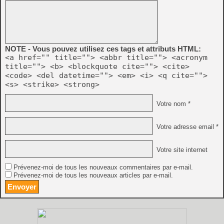
NOTE - Vous pouvez utilisez ces tags et attributs HTML:
<a href="" title=""> <abbr title=""> <acronym
title=""> <b> <blockquote cite=""> <cite>
<code> <del datetime=""> <em> <i> <q cite="">
<s> <strike> <strong>
Votre nom *
Votre adresse email *
Votre site internet
Prévenez-moi de tous les nouveaux commentaires par e-mail.
Prévenez-moi de tous les nouveaux articles par e-mail.