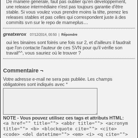
De manière générale, faut pas oublier qu’en développement,
une release intermédiaire n’est pas toujours garantie d’être
stable. Si vous voulez vous prendre moins la tête, prenez les
releases stables et pas celles qui correspondent juste à des
commits svn sur le repo de mameplus…
greatxerox
07/12/2014, 00:50
|
Répondre
oui les binaires sont foirés une fois sur 2, et d’ailleurs il faudrait
que l’on contacte l’auteur de ces SVN pour qu’il vérifie son
travail^^, vous sauriez où le trouver ?
Commentaire ¬
Votre adresse e-mail ne sera pas publiée.
Les champs
obligatoires sont indiqués avec
*
NOTE - Vous pouvez utilisez ces tags et attributs HTML:
<a href="" title=""> <abbr title=""> <acronym
title=""> <b> <blockquote cite=""> <cite>
<code> <del datetime=""> <em> <i> <q cite="">