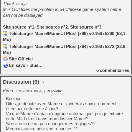
Thank szxyz
M + GUI fixes the problem in 64 Chinese game system name
can not be displayed
Site source n°1
.
Site source n°2
.
Site source n°3
.
Télécharger Mame/MameUI Plus! (x86) v0.156 r5200 (53,1
Mo)
Télécharger Mame/MameUI Plus! (x64) v0.168 r5272 (32.8
Mo)
Site Officiel
En savoir plus…
6
commentaires
Discussion (6) ¬
Kirua
03/12/2014, 08:20
|
Répondre
Bonjour,
Dites, je débute avec Mame et j’aimerais savoir comment
effectuer cette mise à jour?
Vu que Mame n’a pas d’upgrade automatique, puis je extraire
cette MàJ direct dans mon dossier Mame?
Si oui, cela ne va pas changer mes réglages?
Merci d’avance pour vos réponses ^^