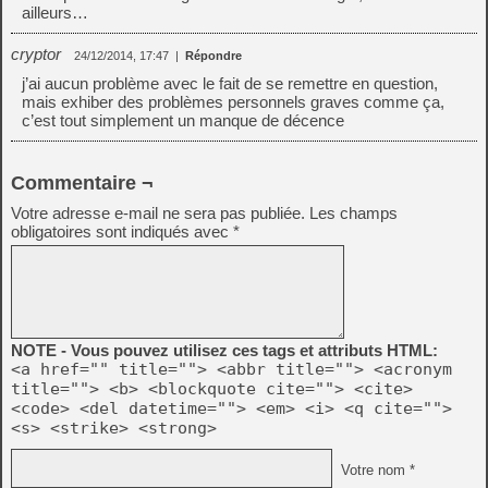
ailleurs…
cryptor
24/12/2014, 17:47
|
Répondre
j’ai aucun problème avec le fait de se remettre en question,
mais exhiber des problèmes personnels graves comme ça,
c’est tout simplement un manque de décence
Commentaire ¬
Votre adresse e-mail ne sera pas publiée.
Les champs
obligatoires sont indiqués avec
*
NOTE - Vous pouvez utilisez ces tags et attributs HTML:
<a href="" title=""> <abbr title=""> <acronym
title=""> <b> <blockquote cite=""> <cite>
<code> <del datetime=""> <em> <i> <q cite="">
<s> <strike> <strong>
Votre nom *