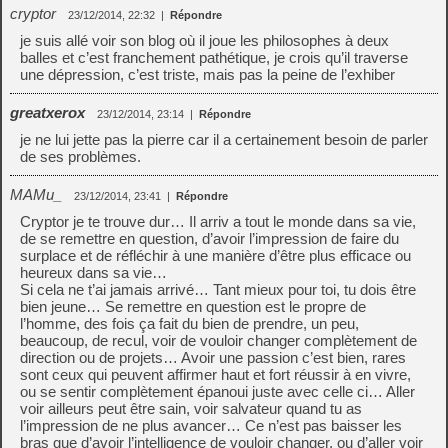
cryptor
23/12/2014, 22:32
|
Répondre
je suis allé voir son blog où il joue les philosophes à deux
balles et c’est franchement pathétique, je crois qu’il traverse
une dépression, c’est triste, mais pas la peine de l’exhiber
greatxerox
23/12/2014, 23:14
|
Répondre
je ne lui jette pas la pierre car il a certainement besoin de parler
de ses problèmes.
MAMu_
23/12/2014, 23:41
|
Répondre
Cryptor je te trouve dur… Il arriv a tout le monde dans sa vie,
de se remettre en question, d’avoir l’impression de faire du
surplace et de réfléchir à une manière d’être plus efficace ou
heureux dans sa vie…
Si cela ne t’ai jamais arrivé… Tant mieux pour toi, tu dois être
bien jeune… Se remettre en question est le propre de
l’homme, des fois ça fait du bien de prendre, un peu,
beaucoup, de recul, voir de vouloir changer complètement de
direction ou de projets… Avoir une passion c’est bien, rares
sont ceux qui peuvent affirmer haut et fort réussir à en vivre,
ou se sentir complètement épanoui juste avec celle ci… Aller
voir ailleurs peut être sain, voir salvateur quand tu as
l’impression de ne plus avancer… Ce n’est pas baisser les
bras que d’avoir l’intelligence de vouloir changer, ou d’aller voir