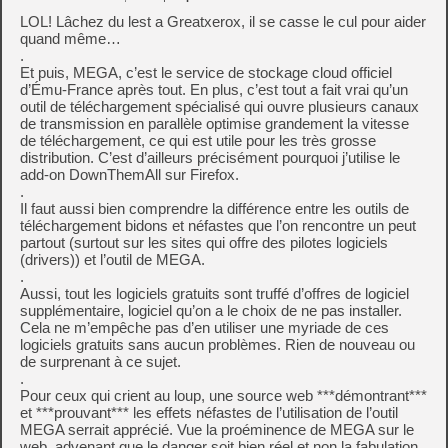
LOL! Lâchez du lest a Greatxerox, il se casse le cul pour aider
quand même…
.
Et puis, MEGA, c’est le service de stockage cloud officiel
d’Ému-France après tout. En plus, c’est tout a fait vrai qu’un
outil de téléchargement spécialisé qui ouvre plusieurs canaux
de transmission en parallèle optimise grandement la vitesse
de téléchargement, ce qui est utile pour les très grosse
distribution. C’est d’ailleurs précisément pourquoi j’utilise le
add-on DownThemAll sur Firefox.
.
Il faut aussi bien comprendre la différence entre les outils de
téléchargement bidons et néfastes que l’on rencontre un peut
partout (surtout sur les sites qui offre des pilotes logiciels
(drivers)) et l’outil de MEGA.
.
Aussi, tout les logiciels gratuits sont truffé d’offres de logiciel
supplémentaire, logiciel qu’on a le choix de ne pas installer.
Cela ne m’empêche pas d’en utiliser une myriade de ces
logiciels gratuits sans aucun problèmes. Rien de nouveau ou
de surprenant à ce sujet.
.
Pour ceux qui crient au loup, une source web ***démontrant***
et ***prouvant*** les effets néfastes de l’utilisation de l’outil
MEGA serrait apprécié. Vue la proéminence de MEGA sur le
web, advenant que le danger soit bien réel et non la fabulation