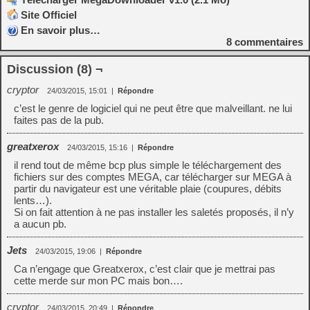
Site Officiel
En savoir plus…
8
commentaires
Discussion (8) ¬
cryptor
24/03/2015, 15:01
|
Répondre
c’est le genre de logiciel qui ne peut être que malveillant. ne lui
faites pas de la pub.
greatxerox
24/03/2015, 15:16
|
Répondre
il rend tout de même bcp plus simple le téléchargement des
fichiers sur des comptes MEGA, car télécharger sur MEGA à
partir du navigateur est une véritable plaie (coupures, débits
lents…).
Si on fait attention à ne pas installer les saletés proposés, il n’y
a aucun pb.
Jets
24/03/2015, 19:06
|
Répondre
Ca n’engage que Greatxerox, c’est clair que je mettrai pas
cette merde sur mon PC mais bon….
cryptor
24/03/2015, 20:49
|
Répondre