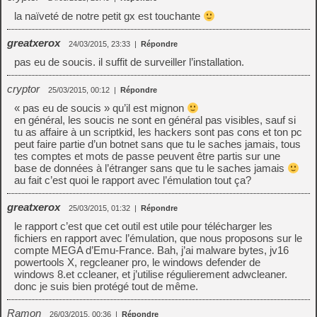
la naïveté de notre petit gx est touchante
greatxerox
24/03/2015, 23:33
|
Répondre
pas eu de soucis. il suffit de surveiller l’installation.
cryptor
25/03/2015, 00:12
|
Répondre
« pas eu de soucis » qu’il est mignon
en général, les soucis ne sont en général pas visibles, sauf si
tu as affaire à un scriptkid, les hackers sont pas cons et ton pc
peut faire partie d’un botnet sans que tu le saches jamais, tous
tes comptes et mots de passe peuvent être partis sur une
base de données à l’étranger sans que tu le saches jamais
au fait c’est quoi le rapport avec l’émulation tout ça?
greatxerox
25/03/2015, 01:32
|
Répondre
le rapport c’est que cet outil est utile pour télécharger les
fichiers en rapport avec l’émulation, que nous proposons sur le
compte MEGA d’Emu-France. Bah, j’ai malware bytes, jv16
powertools X, regcleaner pro, le windows defender de
windows 8.et ccleaner, et j’utilise régulierement adwcleaner.
donc je suis bien protégé tout de même.
Ramon
26/03/2015, 00:36
|
Répondre