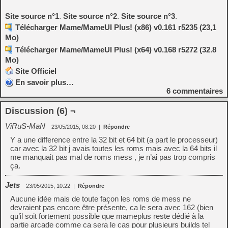
Site source n°1
.
Site source n°2
.
Site source n°3
.
Télécharger Mame/MameUI Plus! (x86) v0.161 r5235 (23,1
Mo)
Télécharger Mame/MameUI Plus! (x64) v0.168 r5272 (32.8
Mo)
Site Officiel
En savoir plus…
6
commentaires
Discussion (6) ¬
ViRuS-MaN
23/05/2015, 08:20
|
Répondre
Y a une difference entre la 32 bit et 64 bit (a part le processeur)
car avec la 32 bit j avais toutes les roms mais avec la 64 bits il
me manquait pas mal de roms mess , je n’ai pas trop compris
ça.
Jets
23/05/2015, 10:22
|
Répondre
Aucune idée mais de toute façon les roms de mess ne
devraient pas encore être présente, ca le sera avec 162 (bien
qu’il soit fortement possible que mameplus reste dédié à la
partie arcade comme ca sera le cas pour plusieurs builds tel