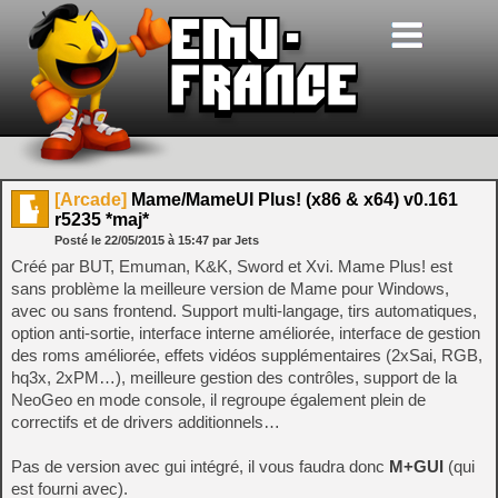
[Arcade]
Mame/MameUI Plus! (x86 & x64) v0.161
r5235 *maj*
Posté le
22/05/2015
à
15:47
par Jets
Créé par BUT, Emuman, K&K, Sword et Xvi. Mame Plus! est
sans problème la meilleure version de Mame pour Windows,
avec ou sans frontend. Support multi-langage, tirs automatiques,
option anti-sortie, interface interne améliorée, interface de gestion
des roms améliorée, effets vidéos supplémentaires (2xSai, RGB,
hq3x, 2xPM…), meilleure gestion des contrôles, support de la
NeoGeo en mode console, il regroupe également plein de
correctifs et de drivers additionnels…
Pas de version avec gui intégré, il vous faudra donc
M+GUI
(qui
est fourni avec).