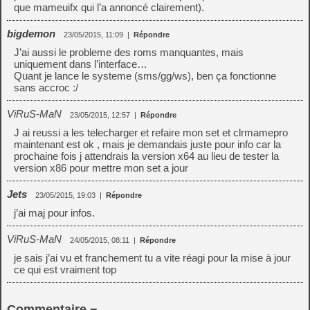
que mameuifx qui l’a annoncé clairement).
bigdemon
23/05/2015, 11:09
|
Répondre
J’ai aussi le probleme des roms manquantes, mais
uniquement dans l’interface…
Quant je lance le systeme (sms/gg/ws), ben ça fonctionne
sans accroc :/
ViRuS-MaN
23/05/2015, 12:57
|
Répondre
J ai reussi a les telecharger et refaire mon set et clrmamepro
maintenant est ok , mais je demandais juste pour info car la
prochaine fois j attendrais la version x64 au lieu de tester la
version x86 pour mettre mon set a jour
Jets
23/05/2015, 19:03
|
Répondre
j’ai maj pour infos.
ViRuS-MaN
24/05/2015, 08:11
|
Répondre
je sais j’ai vu et franchement tu a vite réagi pour la mise à jour
ce qui est vraiment top
Commentaire ¬