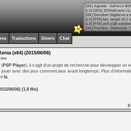
[GK] Agenda - GeForce NOW
[GK] Devolver Digital en a 
[LS] [PS5] ps5-y2jb-autolo
[GK] Pourquoi Marvel Tokon 
[GK] Test : Restory : Chill
ires
Traductions
Divers
Chat
[GK] GTA 6 : Rockstar Games
[GK] Hot Wheels Infinite Rus
[GK] Mémoire cash - Secret 
enia (x64) (2015/06/06)
[GK] Résultats Nintendo : 
 Jets
[GK] Déjà des dégraissage
 (
PSP Player
), il s’agit d’un projet de recherche pour développer un 
 jouer avec des jeux commerciaux avant longtemps. Plus d’informat
[Mo5] Brickboy cherche à r
nt
là
.
[GK] Minecraft et ses « Gra
[GK] Beast of Reincarnation
015/06/06) (1,8 Mo)
[GK] Ubisoft : fin de parti
[GK] Mémoire cash - Metroid
[GK] Dan Houser (GTA) défe
[GK] Comment EA Sports FC
0
[GK] Crimson Moon : un Dark
[GK] Isle of Reveries : le j
[GK] Moonlighter 2 : The En
[GK] Capcom relance Monste