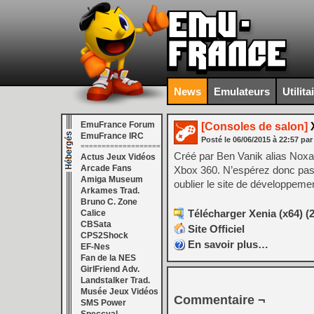
News
Emulateurs
Utilita
EmuFrance Forum
[Consoles de salon]
X
EmuFrance IRC
Posté le
06/06/2015
à
22:57
par
===================
Créé par Ben Vanik alias Noxa
Actus Jeux Vidéos
Arcade Fans
Xbox 360. N’espérez donc pas
Amiga Museum
oublier le site de développeme
Arkames Trad.
Bruno C. Zone
Télécharger Xenia (x64) (2
Calice
CBSata
Site Officiel
CPS2Shock
En savoir plus…
EF-Nes
Fan de la NES
GirlFriend Adv.
Landstalker Trad.
Musée Jeux Vidéos
Commentaire ¬
SMS Power