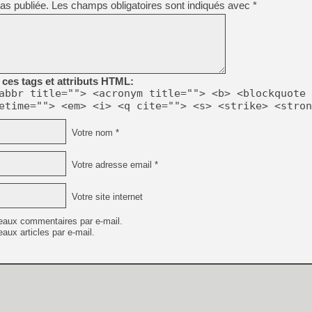
as publiée.
Les champs obligatoires sont indiqués avec
*
[Mo5] Deux inédits du Virtu
[GK] Le beat'em up The Walk
[GK] Endless Legend 2 : enf
ces tags et attributs HTML:
abbr title=""> <acronym title=""> <b> <blockquote 
[LS] [PS5] Le WebKit Userl
etime=""> <em> <i> <q cite=""> <s> <strike> <stron
Votre nom *
[GK] Oubliez Crazy Taxi, S
[LS] [Switch] NSZ 5.0.0 es
Votre adresse email *
[GK] No More Room in Hell 2
Votre site internet
[GK] Un chatbot Atelier Ryz
eaux commentaires par e-mail.
aux articles par e-mail.