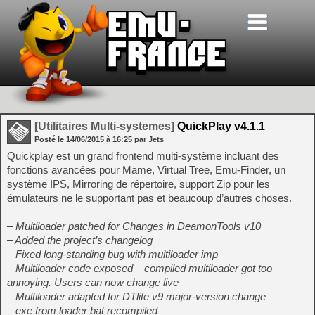
[Utilitaires Multi-systemes]
QuickPlay v4.1.1
Posté le
14/06/2015
à
16:25
par Jets
Quickplay est un grand frontend multi-système incluant des
fonctions avancées pour Mame, Virtual Tree, Emu-Finder, un
système IPS, Mirroring de répertoire, support Zip pour les
émulateurs ne le supportant pas et beaucoup d’autres choses.
– Multiloader patched for Changes in DeamonTools v10
– Added the project’s changelog
– Fixed long-standing bug with multiloader imp
– Multiloader code exposed – compiled multiloader got too
annoying. Users can now change live
– Multiloader adapted for DTlite v9 major-version change
– exe from loader bat recompiled