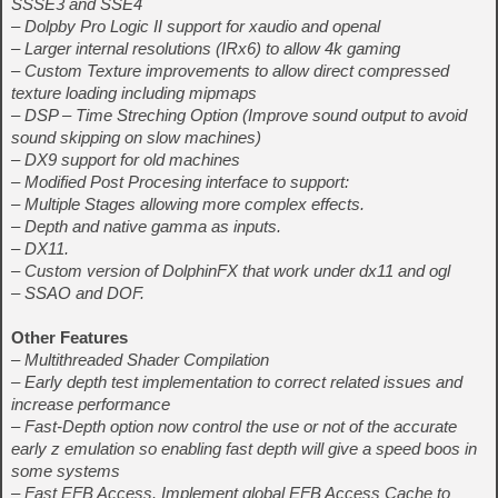
SSSE3 and SSE4
– Dolpby Pro Logic II support for xaudio and openal
– Larger internal resolutions (IRx6) to allow 4k gaming
– Custom Texture improvements to allow direct compressed
texture loading including mipmaps
– DSP – Time Streching Option (Improve sound output to avoid
sound skipping on slow machines)
– DX9 support for old machines
– Modified Post Procesing interface to support:
– Multiple Stages allowing more complex effects.
– Depth and native gamma as inputs.
– DX11.
– Custom version of DolphinFX that work under dx11 and ogl
– SSAO and DOF.
Other Features
– Multithreaded Shader Compilation
– Early depth test implementation to correct related issues and
increase performance
– Fast-Depth option now control the use or not of the accurate
early z emulation so enabling fast depth will give a speed boos in
some systems
– Fast EFB Access. Implement global EFB Access Cache to