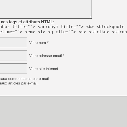
[GK] Agenda - GeForce NOW
[GK] Devolver Digital en a 
[LS] [PS5] ps5-y2jb-autolo
ces tags et attributs HTML:
abbr title=""> <acronym title=""> <b> <blockquote 
[GK] Pourquoi Marvel Tokon 
etime=""> <em> <i> <q cite=""> <s> <strike> <stron
[GK] Test : Restory : Chill
[GK] GTA 6 : Rockstar Games
[GK] Hot Wheels Infinite Rus
Votre nom *
[GK] Mémoire cash - Secret 
[GK] Résultats Nintendo : 
Votre adresse email *
[GK] Déjà des dégraissage
[Mo5] Brickboy cherche à r
Votre site internet
[GK] Minecraft et ses « Gra
eaux commentaires par e-mail.
[GK] Beast of Reincarnation
[GK] Ubisoft : fin de parti
aux articles par e-mail.