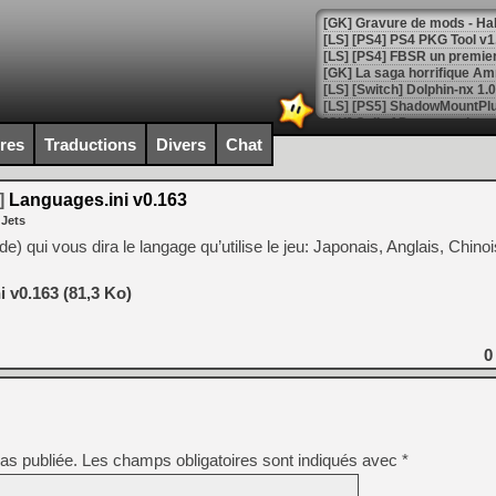
[GK] La saga horrifique Am
ires
Traductions
Divers
Chat
[GK] Le portage de Super M
[Mo5] Le jeu de course fut
[GK] Guillermo del Toro ado
]
Languages.ini v0.163
 Jets
[LTF] Eté 2026 - Séquence 
) qui vous dira le langage qu’utilise le jeu: Japonais, Anglais, Chin
[GK] Mistfall Hunter : déjà 
[GK] Wo Long 2 évolue avec
[GK] Crossfire : un TPS à 100
 v0.163 (81,3 Ko)
[LS] [PS5] Premiers signes 
0
[Mo5] DOOM arrive en cart
[GK] Bethesda fête les 30 
[GK] Roblox : l'action en B
as publiée.
Les champs obligatoires sont indiqués avec
*