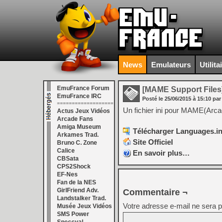
News
Emulateurs
Utilita
EmuFrance Forum
[MAME Support Files
EmuFrance IRC
Posté le
25/06/2015
à
15:10
par
===================
Un fichier ini pour MAME(Arcade
Actus Jeux Vidéos
Arcade Fans
Amiga Museum
Télécharger Languages.ini
Arkames Trad.
Site Officiel
Bruno C. Zone
Calice
En savoir plus…
CBSata
CPS2Shock
EF-Nes
Fan de la NES
GirlFriend Adv.
Commentaire ¬
Landstalker Trad.
Votre adresse e-mail ne sera p
Musée Jeux Vidéos
SMS Power