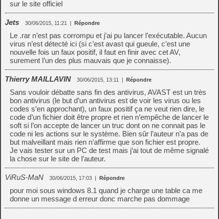
sur le site officiel
Jets
30/06/2015, 11:21
|
Répondre
Le .rar n’est pas corrompu et j’ai pu lancer l’exécutable. Aucun
virus n’est détecté ici (si c’est avast qui gueule, c’est une
nouvelle fois un faux positif, il faut en finir avec cet AV,
surement l’un des plus mauvais que je connaisse).
Thierry MAILLAVIN
30/06/2015, 13:11
|
Répondre
Sans vouloir débatte sans fin des antivirus, AVAST est un très
bon antivirus (le but d’un antivirus est de voir les virus ou les
codes s’en approchant), un faux positif ça ne veut rien dire, le
code d’un fichier doit être propre et rien n’empêche de lancer le
soft si l’on accepte de lancer un truc dont on ne connait pas le
code ni les actions sur le système. Bien sûr l’auteur n’a pas de
but malveillant mais rien n’affirme que son fichier est propre.
Je vais tester sur un PC de test mais j’ai tout de même signalé
la chose sur le site de l’auteur.
ViRuS-MaN
30/06/2015, 17:03
|
Répondre
pour moi sous windows 8.1 quand je charge une table ca me
donne un message d erreur donc marche pas dommage