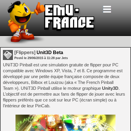
[Flippers]
Unit3D Beta
Posté le
29/06/2015
à
11:28
par Jets
UNiT3D
Pinball
est
une simulation
gratuite
de
flipper
pour
PC
compatible avec Windows
XP
,
Vista
,
7 et
8.
Ce programme est
développé
par une petite
équipe française composée de
deux
développeurs
,
Bilbox
et
Louizou
(aka « The French Pinball
Team »).
UNiT3D
Pinball
utilise le moteur graphique
Unity3D
.
L’objectif est de
permettre aux fans
de flipper
de
jouer
avec
leurs
flippers
préférés
que ce soit sur leur PC
(
écran simple)
ou à
l’intérieur
de leur
PinCab
.