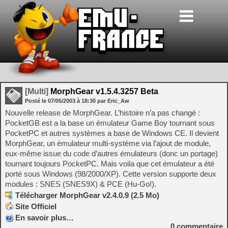
[Multi]
MorphGear v1.5.4.3257 Beta
Posté le
07/05/2003
à
18:30
par Eric_Aw
Nouvelle release de MorphGear. L’histoire n’a pas changé :
PocketGB est a la base un émulateur Game Boy tournant sous
PocketPC et autres systèmes a base de Windows CE. Il devient
MorphGear, un émulateur multi-système via l’ajout de module,
eux-même issue du code d’autres émulateurs (donc un portage)
tournant toujours PocketPC. Mais voila que cet émulateur a été
porté sous Windows (98/2000/XP). Cette version supporte deux
modules : SNES (SNES9X) & PCE (Hu-Go!).
Télécharger MorphGear v2.4.0.9 (2.5 Mo)
Site Officiel
En savoir plus…
0
commentaire