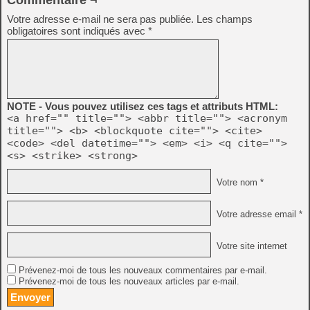
Commentaire ¬
Votre adresse e-mail ne sera pas publiée.
Les champs
obligatoires sont indiqués avec
*
NOTE - Vous pouvez utilisez ces tags et attributs HTML:
<a href="" title=""> <abbr title=""> <acronym
title=""> <b> <blockquote cite=""> <cite>
<code> <del datetime=""> <em> <i> <q cite="">
<s> <strike> <strong>
Votre nom *
Votre adresse email *
Votre site internet
Prévenez-moi de tous les nouveaux commentaires par e-mail.
Prévenez-moi de tous les nouveaux articles par e-mail.