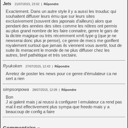
Jets
21/07/2015, 23:02
|
Répondre
Exactement. Dans un autre style il y a aussi les trouduc qui
souhaitent diffuser leurs ému que sur leurs sites
exclusivement (souvent des japonais d’ailleurs) alors que
pendant des années des sites comme les nôtres ont permis
au plus grand nombre de les faire connaitre, genre le gars de
la dictée magique ou très récemment xm6 type g (que je ne
newserai donc plus je pense), ce genre de mecs me gonflent
royalement surtout que jamais ils viennent vous avertir, tout de
suite ils menacent le monde de ne plus diffuser chez les
autres, bref pathétique et très sectaire.
Ryukoken
27/07/2015, 12:43
|
Répondre
Arretez de poster les news pour ce genre d’émulateur ca ne
sert a rien
simpsonpowa
28/07/2015, 12:09
|
Répondre
Bon
J ai galeré mais j ai reussi à configurer l emulateur ca rend pas
mal il est effectivement plus sympa que freedo mais y a
beaucoup de config a faire