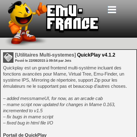
[Utilitaires Multi-systemes]
QuickPlay v4.1.2
Posté le
22/08/2015
à
09:54
par Jets
Quickplay est un grand frontend multi-système incluant des
fonctions avancées pour Mame, Virtual Tree, Emu-Finder, un
système IPS, Mirroring de répertoire, support Zip pour les
émulateurs ne le supportant pas et beaucoup d’autres choses.
– added messmameUI, for now, as an arcade cab
– mame script now updated for changes in Mame 0.163,
incremented to v1.5
– fix bugs in mame script
– fixed bug in html file I/O
Portail de QuickPlay