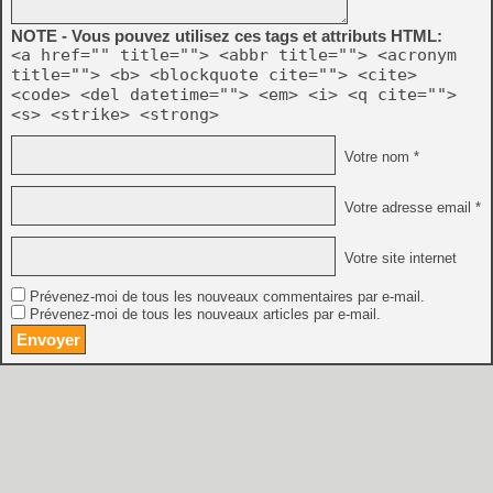
NOTE - Vous pouvez utilisez ces tags et attributs HTML:
<a href="" title=""> <abbr title=""> <acronym
title=""> <b> <blockquote cite=""> <cite>
<code> <del datetime=""> <em> <i> <q cite="">
<s> <strike> <strong>
Votre nom *
Votre adresse email *
Votre site internet
Prévenez-moi de tous les nouveaux commentaires par e-mail.
Prévenez-moi de tous les nouveaux articles par e-mail.