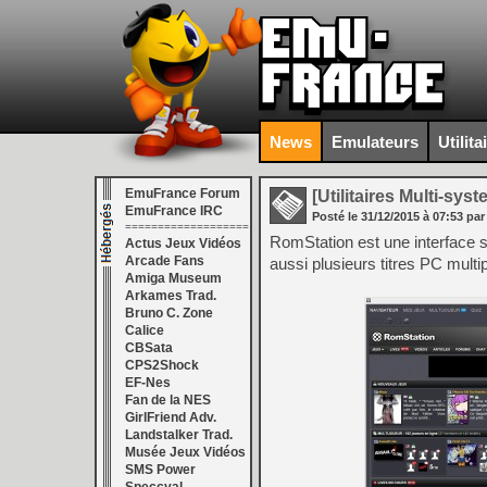
News
Emulateurs
Utilita
EmuFrance Forum
[Utilitaires Multi-sys
EmuFrance IRC
Posté le
31/12/2015
à
07:53
par
===================
RomStation est une interface si
Actus Jeux Vidéos
Arcade Fans
aussi plusieurs titres PC mult
Amiga Museum
Arkames Trad.
Bruno C. Zone
Calice
CBSata
CPS2Shock
EF-Nes
Fan de la NES
GirlFriend Adv.
Landstalker Trad.
Musée Jeux Vidéos
SMS Power