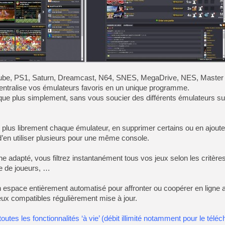
[LS] [PS5] Le WebKit Userl
[GK] Oubliez Crazy Taxi, S
[LS] [Switch] NSZ 5.0.0 es
e, PS1, Saturn, Dreamcast, N64, SNES, MegaDrive, NES, Master
ntralise vos émulateurs favoris en un unique programme.
[GK] No More Room in Hell 2
èque plus simplement, sans vous soucier des différents émulateurs su
[GK] Un chatbot Atelier Ryz
[GK] Mémoire cash - Splatte
[GK] Nvidia : le prix des 
 plus librement chaque émulateur, en supprimer certains ou en ajouter
[GK] Suikoden Star Leap : 
’en utiliser plusieurs pour une même console.
[Mo5] La mini borne d’arc
adapté, vous filtrez instantanément tous vos jeux selon les critères c
e de joueurs, …
 espace entièrement automatisé pour affronter ou coopérer en ligne 
jeux compatibles régulièrement mise à jour.
toutes les fonctionnalités ‘à vie’ (débit illimité notamment pour le tél