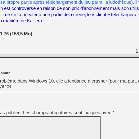
r sa propre partie après téléchargement du jeu parmi la ludothèque), il
n est controversé en raison de son prix d’abonnement mais son utilis
ffit de se connecter à une partie déjà créée, le « client » téléchargera 
la manière de Kaillera.
1.76 (158,5 Mo)
1
pondre
problème dans Windows 10, elle a tendance à crasher (pour ma part, e
yer »)
as publiée.
Les champs obligatoires sont indiqués avec
*