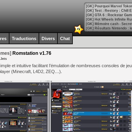
[GK] Pourquoi Marvel Tokon 
[GK] Test : Restory : Chill
[GK] GTA 6 : Rockstar Games
[GK] Hot Wheels Infinite Rus
[GK] Mémoire cash - Secret 
[GK] Résultats Nintendo : 
[GK] Déjà des dégraissage
ires
Traductions
Divers
Chat
[Mo5] Brickboy cherche à r
[GK] Minecraft et ses « Gra
temes]
Romstation v1.76
 Jets
[GK] Beast of Reincarnation
[GK] Ubisoft : fin de parti
mple et intuitive facilitant l’émulation de nombreuses consoles de je
[GK] Mémoire cash - Metroid
iplayer (Minecraft, L4D2, ZEQ…).
[GK] Dan Houser (GTA) défe
[GK] Comment EA Sports FC
[GK] Crimson Moon : un Dark
[GK] Isle of Reveries : le j
[GK] Moonlighter 2 : The En
[GK] Capcom relance Monste
[Mo5] Deux inédits du Virtu
[GK] Le beat'em up The Walk
[GK] Endless Legend 2 : enf