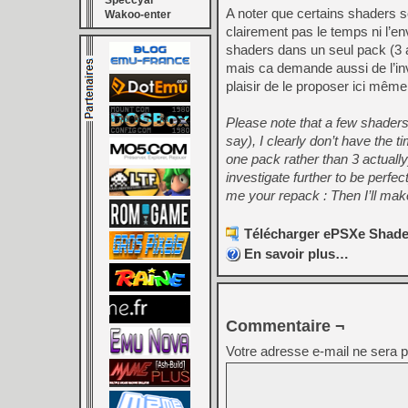
Speccyal
A noter que certains shaders so
Wakoo-enter
clairement pas le temps ni l’env
shaders dans un seul pack (3 a
mais ca demande aussi de l’inve
plaisir de le proposer ici même
Please note that a few shaders
say), I clearly don’t have the ti
one pack rather than 3 actually)
investigate further to be perf
me your repack : Then I’ll make
Télécharger ePSXe Shader
En savoir plus…
Commentaire ¬
Votre adresse e-mail ne sera p