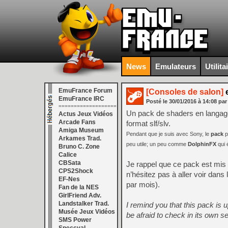
News
Emulateurs
Utilita
EmuFrance Forum
[Consoles de salon]
e
EmuFrance IRC
Posté le
30/01/2016
à
14:08
par
===================
Un pack de shaders en langag
Actus Jeux Vidéos
Arcade Fans
format slf/slv.
Amiga Museum
Pendant que je suis avec Sony, le
pack
p
Arkames Trad.
peu utile; un peu comme
DolphinFX
qui 
Bruno C. Zone
Calice
CBSata
Je rappel que ce pack est mis 
CPS2Shock
n’hésitez pas à aller voir dans
EF-Nes
par mois).
Fan de la NES
GirlFriend Adv.
Landstalker Trad.
I remind you that this pack is 
Musée Jeux Vidéos
be afraid to check in its own s
SMS Power