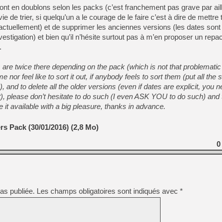
nt en doublons selon les packs (c’est franchement pas grave par aille
ie de trier, si quelqu’un a le courage de le faire c’est à dire de mettre 
ctuellement) et de supprimer les anciennes versions (les dates sont 
[LS] [PS5] Le WebKit Userl
stigation) et bien qu’il n’hésite surtout pas à m’en proposer un repa
.
[GK] Oubliez Crazy Taxi, S
 are twice there depending on the pack (which is not that problematic 
[LS] [Switch] NSZ 5.0.0 es
me nor feel like to sort it out, if anybody feels to sort them (put all the 
, and to delete all the older versions (even if dates are explicit, you n
[GK] No More Room in Hell 2
ect), please don’t hesitate to do such (I even ASK YOU to do such) and
[GK] Un chatbot Atelier Ryz
 it available with a big pleasure, thanks in advance.
[GK] Mémoire cash - Splatte
[GK] Nvidia : le prix des 
s Pack (30/01/2016) (2,8 Mo)
[GK] Suikoden Star Leap : 
0
[Mo5] La mini borne d’arc
as publiée.
Les champs obligatoires sont indiqués avec
*