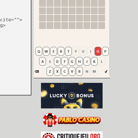
cite="">
g>