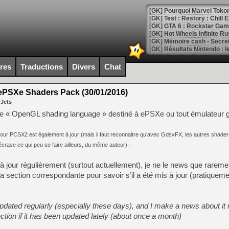
[GK] Pourquoi Marvel Tokon 
[GK] Test : Restory : Chill
[GK] GTA 6 : Rockstar Games
[GK] Hot Wheels Infinite Rus
[GK] Mémoire cash - Secret 
[GK] Résultats Nintendo : 
[GK] Déjà des dégraissage
ires
Traductions
Divers
Chat
[Mo5] Brickboy cherche à r
[GK] Minecraft et ses « Gra
PSXe Shaders Pack (30/01/2016)
 Jets
[GK] Beast of Reincarnation
[GK] Ubisoft : fin de parti
e « OpenGL shading language » destiné à ePSXe ou tout émulateur g
[GK] Mémoire cash - Metroid
[GK] Dan Houser (GTA) défe
[GK] Comment EA Sports FC
our PCSX2 est également à jour (mais il faut reconnaitre qu’avec GdsxFX, les autres shaders
[GK] Crimson Moon : un Dark
écrase ce qui peu se faire ailleurs, du même auteur).
[GK] Isle of Reveries : le j
[GK] Moonlighter 2 : The En
à jour régulièrement (surtout actuellement), je ne le news que rareme
[GK] Capcom relance Monste
 la section correspondante pour savoir s’il a été mis à jour (pratiqueme
[Mo5] Deux inédits du Virtu
updated regularly (especially these days), and I make a news about it r
[GK] Le beat'em up The Walk
ection if it has been updated lately (about once a month)
[GK] Endless Legend 2 : enf