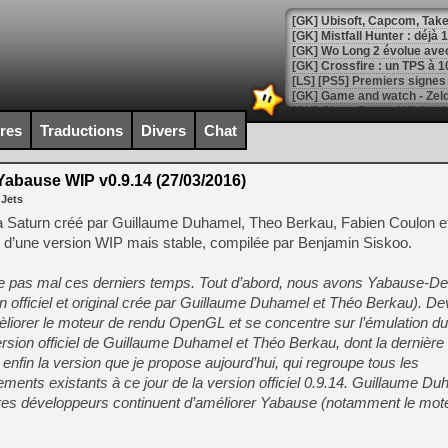
[GK] Mistfall Hunter : déjà 
[GK] Wo Long 2 évolue avec
[GK] Crossfire : un TPS à 100
[LS] [PS5] Premiers signes 
ires
Traductions
Divers
Chat
abause WIP v0.9.14 (27/03/2016)
[Mo5] DOOM arrive en cart
 Jets
[GK] Bethesda fête les 30 
[GK] Roblox : l'action en B
 Saturn créé par Guillaume Duhamel, Theo Berkau, Fabien Coulon et
git d’une version WIP mais stable, compilée par Benjamin Siskoo.
[GK] Agenda - GeForce NOW
ue pas mal ces derniers temps. Tout d’abord, nous avons Yabause-D
[GK] Devolver Digital en a 
n officiel et original crée par Guillaume Duhamel et Théo Berkau). D
èliorer le moteur de rendu OpenGL et se concentre sur l’émulation du
[LS] [PS5] ps5-y2jb-autolo
ersion officiel de Guillaume Duhamel et Théo Berkau, dont la dernière 
[GK] Pourquoi Marvel Tokon 
nfin la version que je propose aujourd’hui, qui regroupe tous les
[GK] Test : Restory : Chill
ements existants à ce jour de la version officiel 0.9.14. Guillaume D
[GK] GTA 6 : Rockstar Games
[GK] Hot Wheels Infinite Rus
res développeurs continuent d’améliorer Yabause (notamment le mot
[GK] Mémoire cash - Secret 
[GK] Résultats Nintendo : 