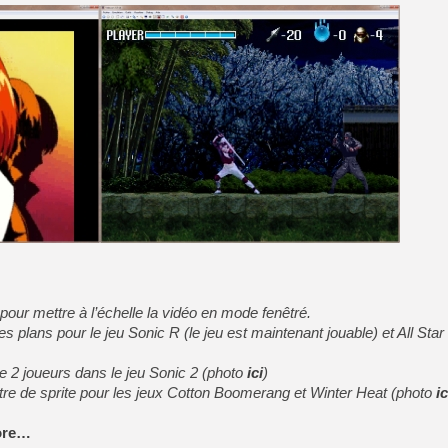
[GK] Déjà des dégraissage
[Mo5] Brickboy cherche à r
[GK] Minecraft et ses « Gra
[GK] Beast of Reincarnation
[GK] Ubisoft : fin de parti
[GK] Mémoire cash - Metroid
[GK] Dan Houser (GTA) défe
[GK] Comment EA Sports FC
[GK] Crimson Moon : un Dark
[GK] Isle of Reveries : le j
[GK] Moonlighter 2 : The En
[GK] Capcom relance Monste
[Mo5] Deux inédits du Virtu
[GK] Le beat'em up The Walk
[LTF] Eté 2026 - Séquence 
n pour mettre à l’échelle la vidéo en mode fenêtré.
res plans pour le jeu Sonic R (le jeu est maintenant jouable) et All Sta
de 2 joueurs dans le jeu Sonic 2 (photo
ici
)
nêtre de sprite pour les jeux Cotton Boomerang et Winter Heat (photo
ic
core…