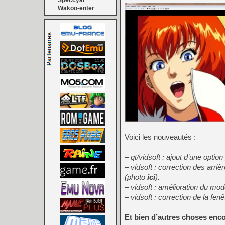
Speccyal
Wakoo-enter
Voici les nouveautés :
– qt/vidsoft : ajout d’une optio
– vidsoft : correction des arriè
(photo
ici
).
– vidsoft : amélioration du mo
– vidsoft : correction de la fe
Et bien d’autres choses en