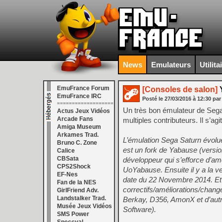
News
Emulateurs
Utilita
EmuFrance Forum
[Consoles de salon]
Y
EmuFrance IRC
Posté le
27/03/2016
à
12:30
par
===================
Un très bon émulateur de Sega
Actus Jeux Vidéos
Arcade Fans
multiples contributeurs. Il s’a
Amiga Museum
Arkames Trad.
L’émulation Sega Saturn évol
Bruno C. Zone
est un fork de Yabause (versio
Calice
CBSata
développeur qui s’efforce d’am
CPS2Shock
UoYabause. Ensuite il y a la v
EF-Nes
date du 22 Novembre 2014. Et e
Fan de la NES
correctifs/améliorations/chang
GirlFriend Adv.
Landstalker Trad.
Berkay, D356, AmonX et d’aut
Musée Jeux Vidéos
Software).
SMS Power