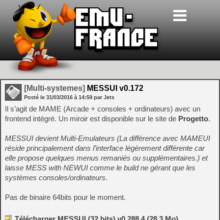
[Multi-systemes]
MESSUI v0.172
Posté le
31/03/2016
à
14:59
par Jets
Il s’agit de MAME (Arcade + consoles + ordinateurs) avec un
frontend intégré. Un miroir est disponible sur le site de
Progetto
.
MESSUI devient Multi-Emulateurs (La différence avec MAMEUI
réside principalement dans l’interface légèrement différente car
elle propose quelques menus remaniés ou supplémentaires.) et
laisse MESS with NEWUI comme le build ne gérant que les
systèmes consoles/ordinateurs.
Pas de binaire 64bits pour le moment.
Télécharger MESSUI (32 bits) v0.288.4 (28.3 Mo)