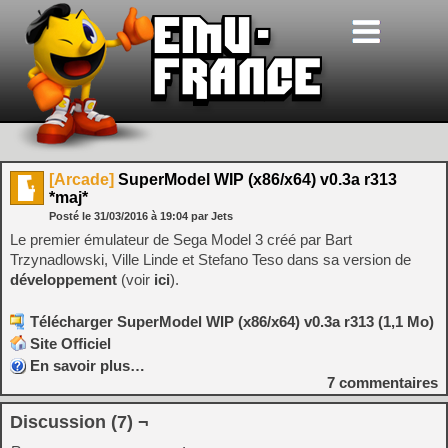
[Arcade]
SuperModel WIP (x86/x64) v0.3a r313
*maj*
Posté le
31/03/2016
à
19:04
par Jets
Le premier émulateur de Sega Model 3 créé par Bart
Trzynadlowski, Ville Linde et Stefano Teso dans sa version de
développement
(voir
ici
).
Télécharger SuperModel WIP (x86/x64) v0.3a r313 (1,1 Mo)
Site Officiel
En savoir plus…
7
commentaires
Discussion (7) ¬