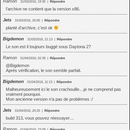
Ramon
31/03/2016, 19:35
|
Répondre
l’archive ne contient que la version x86.
Jets
31/03/2016, 20:00
|
Répondre
planté d’archive, c’est ok
Bigdemon
31/03/2016, 21:13
|
Répondre
Le son est il toujours buggé sous Daytona 2?
Ramon
01/04/2016, 02:39
|
Répondre
@Bigdemon
Après vérification, le son semble parfait.
Bigdemon
01/04/2016, 11:13
|
Répondre
Malheureusement ici le son crachouille…je ne comprend pas
vraiment pourquoi.
Mon ancienne version n’a pas de problèmes :/
Jets
01/04/2016, 20:25
|
Répondre
build 313, vous pouvez réessayer…
Ramon
01/04/2016, 23:08
|
Répondre