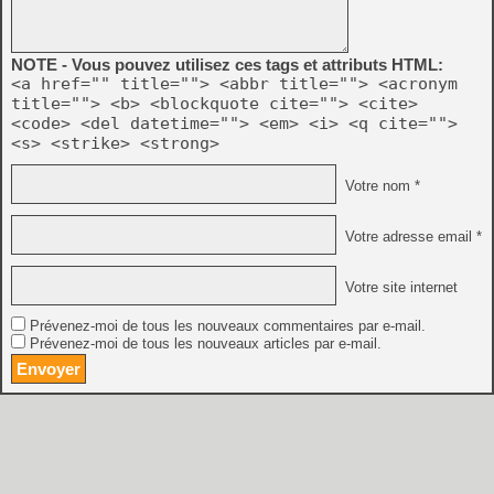
NOTE - Vous pouvez utilisez ces tags et attributs HTML:
<a href="" title=""> <abbr title=""> <acronym
title=""> <b> <blockquote cite=""> <cite>
<code> <del datetime=""> <em> <i> <q cite="">
<s> <strike> <strong>
Votre nom *
Votre adresse email *
Votre site internet
Prévenez-moi de tous les nouveaux commentaires par e-mail.
Prévenez-moi de tous les nouveaux articles par e-mail.