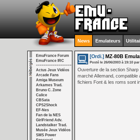
News
Emulateurs
Utilita
EmuFrance Forum
[Ordi.]
MZ-80B Emulat
EmuFrance IRC
Posté le
26/06/2003
à
19:10
par
===================
Ouverture de la section Sharp 
Actus Jeux Vidéos
Arcade Fans
marché Allemand, compatible a
Amiga Museum
fichiers Font & les roms sont i
Arkames Trad.
Bruno C. Zone
Calice
CBSata
CPS2Shock
EF-Nes
Fan de la NES
GirlFriend Adv.
Landstalker Trad.
Musée Jeux Vidéos
SMS Power