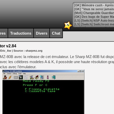
[GK] Mémoire cash - Après 
[GK] "Vous ne serez jamais
[Mo5] Changeable Guardian 
[GK] Des bugs de Super Mar
[LS] [Switch] NSP Auto Inst
ires
Traductions
Divers
Chat
[GK] La saga horrifique Am
or v2.84
 Eric_Aw
| Source :
sharpmz.org
MZ-80B avec la release de cet émulateur. Le Sharp MZ-80B fut dispon
vec les célèbres modeles A & K, il possède une haute résolution gra
[GK] Le portage de Super M
nclus avec l’émulateur.
[Mo5] Le jeu de course fut
[GK] Guillermo del Toro ado
[LTF] Eté 2026 - Séquence 
[GK] Mistfall Hunter : déjà 
[GK] Wo Long 2 évolue avec
[GK] Crossfire : un TPS à 100
[LS] [PS5] Premiers signes 