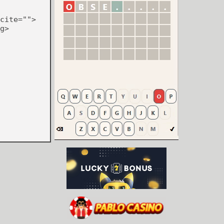
cite="">
g>