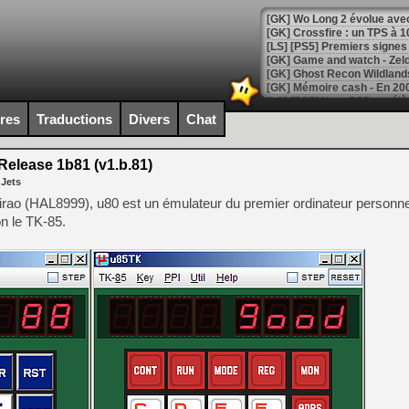
[GK] Wo Long 2 évolue avec
[GK] Crossfire : un TPS à 100
[LS] [PS5] Premiers signes 
ires
Traductions
Divers
Chat
[Mo5] DOOM arrive en cart
[GK] Bethesda fête les 30 
elease 1b81 (v1.b.81)
[GK] Roblox : l'action en B
 Jets
rao (HAL8999), u80 est un émulateur du premier ordinateur personnel
[GK] Agenda - GeForce NOW
n le TK-85.
[GK] Devolver Digital en a 
[LS] [PS5] ps5-y2jb-autolo
[GK] Pourquoi Marvel Tokon 
[GK] Test : Restory : Chill
[GK] GTA 6 : Rockstar Games
[GK] Hot Wheels Infinite Rus
[GK] Mémoire cash - Secret 
[GK] Résultats Nintendo : 
[GK] Déjà des dégraissage