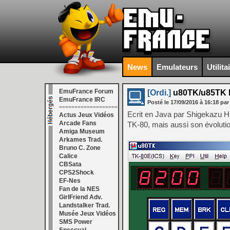
News
Emulateurs
Utilita
EmuFrance Forum
[Ordi.]
u80TK/u85TK R
EmuFrance IRC
Posté le
17/09/2016
à
16:18
par
===================
Ecrit en Java par Shigekazu Hi
Actus Jeux Vidéos
Arcade Fans
TK-80, mais aussi son évolutio
Amiga Museum
Arkames Trad.
Bruno C. Zone
Calice
CBSata
CPS2Shock
EF-Nes
Fan de la NES
GirlFriend Adv.
Landstalker Trad.
Musée Jeux Vidéos
SMS Power