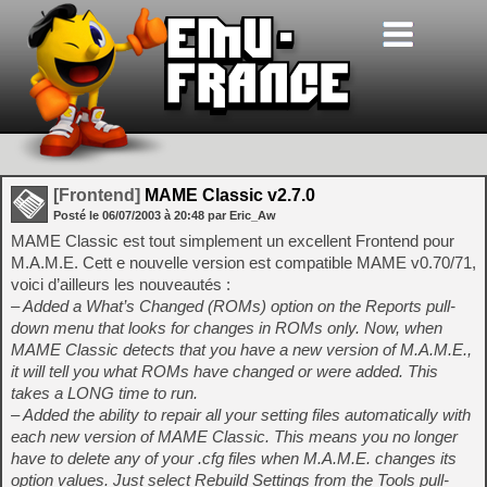
[Frontend]
MAME Classic v2.7.0
Posté le
06/07/2003
à
20:48
par Eric_Aw
MAME Classic est tout simplement un excellent Frontend pour
M.A.M.E. Cett e nouvelle version est compatible MAME v0.70/71,
voici d’ailleurs les nouveautés :
– Added a What’s Changed (ROMs) option on the Reports pull-
down menu that looks for changes in ROMs only. Now, when
MAME Classic detects that you have a new version of M.A.M.E.,
it will tell you what ROMs have changed or were added. This
takes a LONG time to run.
– Added the ability to repair all your setting files automatically with
each new version of MAME Classic. This means you no longer
have to delete any of your .cfg files when M.A.M.E. changes its
option values. Just select Rebuild Settings from the Tools pull-