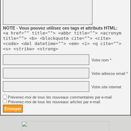
NOTE - Vous pouvez utilisez ces tags et attributs HTML:
<a href="" title=""> <abbr title=""> <acronym
title=""> <b> <blockquote cite=""> <cite>
<code> <del datetime=""> <em> <i> <q cite="">
<s> <strike> <strong>
Votre nom *
Votre adresse email *
Votre site internet
Prévenez-moi de tous les nouveaux commentaires par e-mail.
Prévenez-moi de tous les nouveaux articles par e-mail.