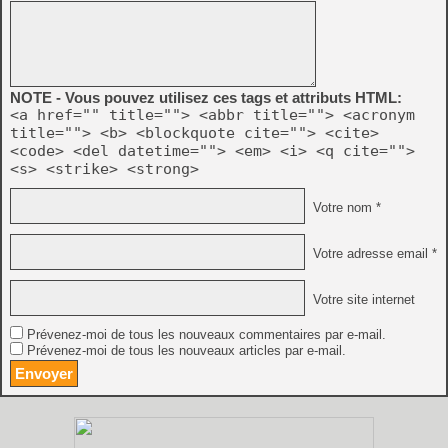
NOTE - Vous pouvez utilisez ces tags et attributs HTML:
<a href="" title=""> <abbr title=""> <acronym
title=""> <b> <blockquote cite=""> <cite>
<code> <del datetime=""> <em> <i> <q cite="">
<s> <strike> <strong>
Votre nom *
Votre adresse email *
Votre site internet
Prévenez-moi de tous les nouveaux commentaires par e-mail.
Prévenez-moi de tous les nouveaux articles par e-mail.