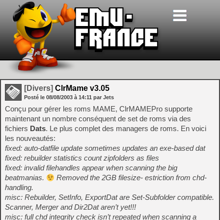
[Divers]
ClrMame v3.05
Posté le
08/08/2003
à
14:11
par Jets
Conçu pour gérer les roms MAME, ClrMAMEPro supporte
maintenant un nombre conséquent de set de roms via des
fichiers
Dats
. Le plus complet des managers de roms. En voici
les nouveautés:
fixed: auto-datfile update sometimes updates an exe-based dat
fixed: rebuilder statistics count zipfolders as files
fixed: invalid filehandles appear when scanning the big
beatmanias.
Removed the 2GB filesize- estriction from chd-
handling.
misc: Rebuilder, SetInfo, ExportDat are Set-Subfolder compatible.
Scanner, Merger and Dir2Dat aren’t yet!!!
misc: full chd integrity check isn’t repeated when scanning a