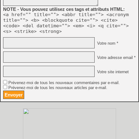
NOTE - Vous pouvez utilisez ces tags et attributs HTML:
<a href="" title=""> <abbr title=""> <acronym
title=""> <b> <blockquote cite=""> <cite>
<code> <del datetime=""> <em> <i> <q cite="">
<s> <strike> <strong>
Votre nom *
Votre adresse email *
Votre site internet
Prévenez-moi de tous les nouveaux commentaires par e-mail.
Prévenez-moi de tous les nouveaux articles par e-mail.