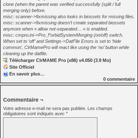
clone (when the parent was verified successfully (split / full
merging only) before.
misc: scanner->fixmissing also looks in biossets for missing files.
misc: scanner->fixmissing doesn’t create separated biossets
anymore when « allow not-separated… » is enabled.
misc: cmpro.ini->Pro_ForbidSystemMerging (on/off) switch.
When set to ‘off’ and Settings->DatFile Errors is set to ‘hide
common’, ClrMamePro will react like using the ‘no’ button while
cleaning up the datfile.
Télécharger ClrMAME Pro (x86) v4.050 (3.9 Mo)
Site Officiel
En savoir plus…
0
commentaire
Commentaire ¬
Votre adresse e-mail ne sera pas publiée.
Les champs
obligatoires sont indiqués avec
*